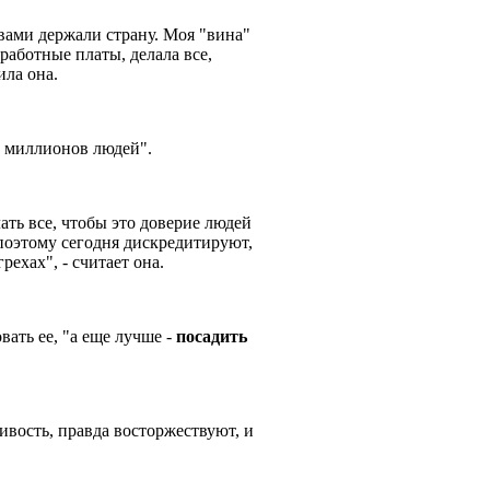
 вами держали страну. Моя "вина"
аработные платы, делала все,
вила она.
11 миллионов людей".
ть все, чтобы это доверие людей
 поэтому сегодня дискредитируют,
рехах", - считает она.
ать ее, "а еще лучше -
посадить
ивость, правда восторжествуют, и