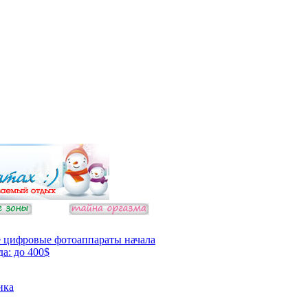
 цифровые фотоаппараты начала
да: до 400$
ика