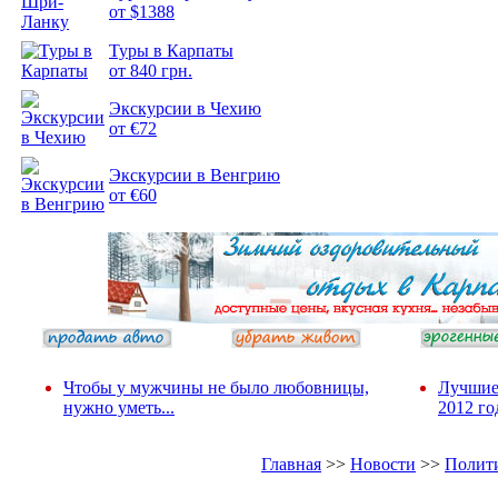
от $1388
Туры в Карпаты
Подборка
от 840 грн.
фотопозитива 2
Экскурсии в Чехию
от €72
Экскурсии в Венгрию
от €60
Чтобы у мужчины не было любовницы,
Лучшие
нужно уметь...
2012 го
Главная
>>
Новости
>>
Полит