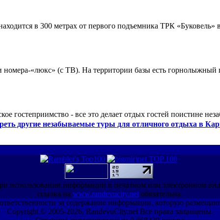
ходится в 300 метрах от первого подъемника ТРК «Буковель» в
 и номера-«люкс» (с ТВ). На территории базы есть горнолыжный
кое гостеприимство - все это делает отдых гостей поистине нез
реть другие незабываемые туры для отличного отдыха в Кар
ри использовании информации в печатном или электронном ви
ссылка на
www.randevucity.net
обязательна
ет ответственности за содержание информации, которую размещаю
Copyright © 2005-2026, RandevuCity.net Все права защищены.