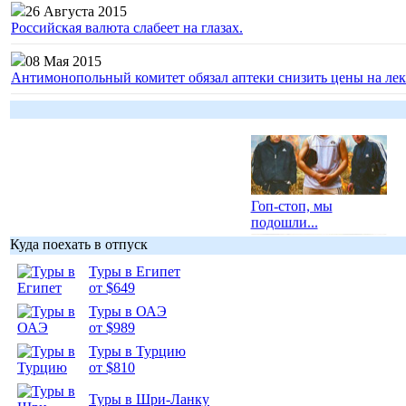
26 Августа 2015
Российская валюта слабеет на глазах.
08 Мая 2015
Антимонопольный комитет обязал аптеки снизить цены на лек
Гоп-стоп, мы
подошли...
Куда поехать в отпуск
Туры в Египет
от $649
Туры в ОАЭ
Подборка
от $989
фотопозитива 1
Туры в Турцию
от $810
Туры в Шри-Ланку