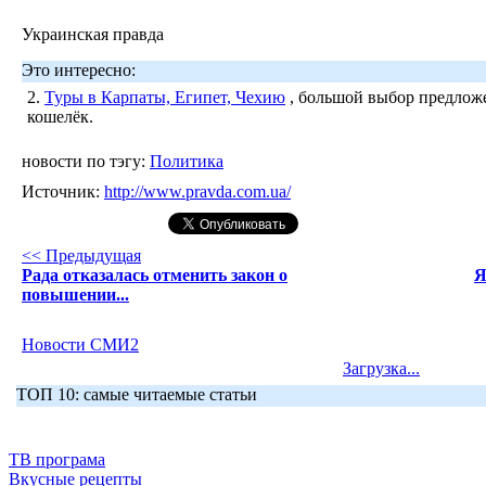
Украинская правда
Это интересно:
2.
Туры в Карпаты, Египет, Чехию
, большой выбор предложе
кошелёк.
новости по тэгу:
Политика
Источник:
http://www.pravda.com.ua/
<< Предыдущая
Рада отказалась отменить закон о
Я
повышении...
Новости СМИ2
Загрузка...
ТОП 10: самые читаемые статьи
ТВ програма
Вкусные рецепты