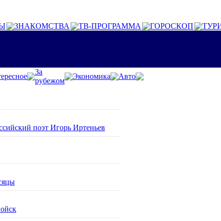
Ы
ЗНАКОМСТВА
ТВ-ПРОГРАММА
ГОРОСКОП
ТУР
За
ересное
Экономика
Авто
рубежом
оссийский поэт Игорь Иртеньев
сяцы
войск