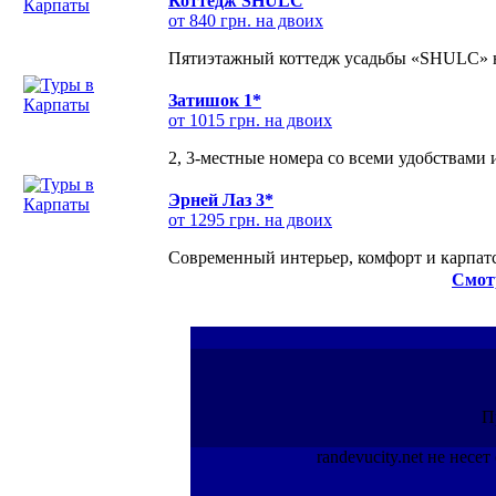
Коттедж SHULC
от 840 грн. на двоих
Пятиэтажный коттедж усадьбы «SHULC» на
Затишок 1*
от 1015 грн. на двоих
2, 3-местные номера со всеми удобствами
Эрней Лаз 3*
от 1295 грн. на двоих
Современный интерьер, комфорт и карпатс
Смот
П
randevucity.net не нес