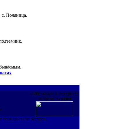
 с. Поляница.
 подъемник.
абываемым.
патах
сайт входит в интернет-
холдинг
Агрупп
де
т пользователи ресурса.