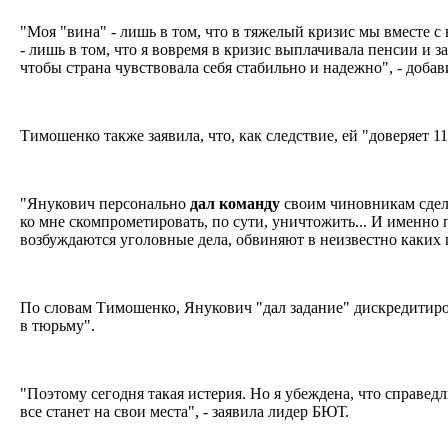
"Моя "вина" - лишь в том, что в тяжелый кризис мы вместе с
- лишь в том, что я вовремя в кризис выплачивала пенсии и з
чтобы страна чувствовала себя стабильно и надежно", - доба
Тимошенко также заявила, что, как следствие, ей "доверяет 
"Янукович персонально
дал
команду
своим чиновникам сдела
ко мне скомпрометировать, по сути, уничтожить... И именно
возбуждаются уголовные дела, обвиняют в неизвестно каких г
По словам Тимошенко, Янукович "дал задание" дискредитиров
в тюрьму".
"Поэтому сегодня такая истерия. Но я убеждена, что справедл
все станет на свои места", - заявила лидер БЮТ.