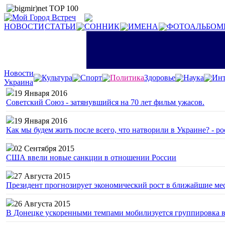
НОВОСТИ
СТАТЬИ
СОННИК
ИМЕНА
ФОТОАЛЬБОМ
Новости
Культура
Спорт
Политика
Здоровье
Наука
Инт
Украина
19 Января 2016
Советский Союз - затянувшийся на 70 лет фильм ужасов.
19 Января 2016
Как мы будем жить после всего, что натворили в Украине? - р
02 Сентября 2015
США ввели новые санкции в отношении России
27 Августа 2015
Президент прогнозирует экономический рост в ближайшие ме
26 Августа 2015
В Донецке ускоренными темпами мобилизуется группировка 