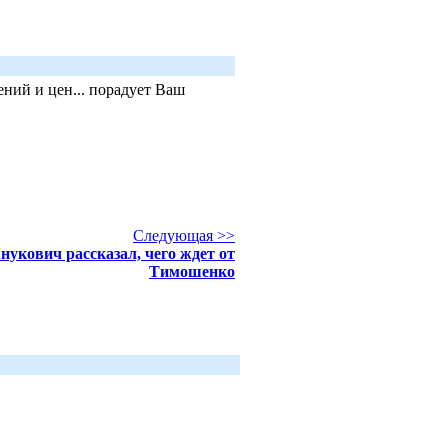
ний и цен... порадует Ваш
Следующая >>
нукович рассказал, чего ждет от
Тимошенко