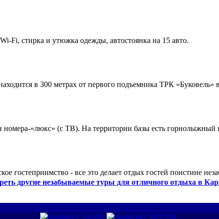
 Wi-Fi, стирка и утюжка одежды, автостоянка на 15 авто.
ходится в 300 метрах от первого подъемника ТРК «Буковель» в
 и номера-«люкс» (с ТВ). На территории базы есть горнолыжный
кое гостеприимство - все это делает отдых гостей поистине нез
реть другие незабываемые туры для отличного отдыха в Кар