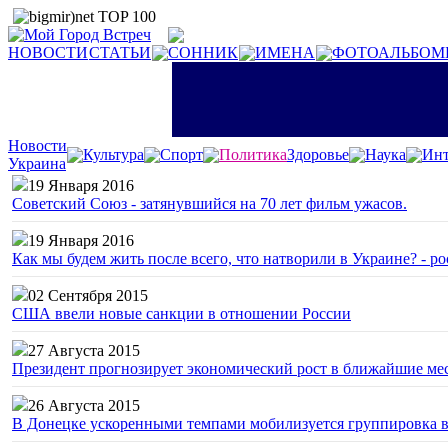
НОВОСТИ
СТАТЬИ
СОННИК
ИМЕНА
ФОТОАЛЬБОМ
Новости
Культура
Спорт
Политика
Здоровье
Наука
Инт
Украина
19 Января 2016
Советский Союз - затянувшийся на 70 лет фильм ужасов.
19 Января 2016
Как мы будем жить после всего, что натворили в Украине? - р
02 Сентября 2015
США ввели новые санкции в отношении России
27 Августа 2015
Президент прогнозирует экономический рост в ближайшие ме
26 Августа 2015
В Донецке ускоренными темпами мобилизуется группировка 