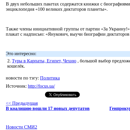
В двух небольших пакетах содержатся книжки с биографиями
энциклопедия «100 великих диктаторов планеты».
Также члены инициативной группы от партии «За Украину!»
плакат с надписью: «Янукович, выучи биографии диктаторов
Это интересно:
2.
Туры в Карпаты, Египет, Чехию
, большой выбор предложе
кошелёк.
новости по тэгу:
Политика
Источник:
http://focus.ua/
<< Предыдущая
В коалицию вошли 17 новых депутатов
Генпрокур
Новости СМИ2