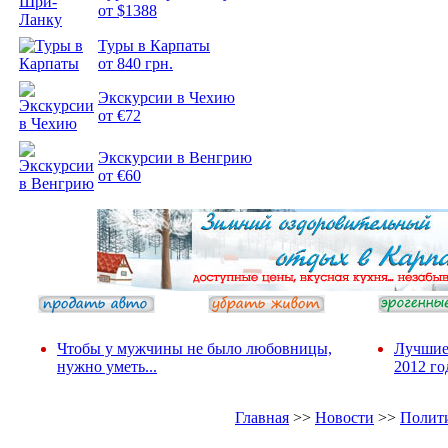
от $1388
Туры в Карпаты
Подборка
от 840 грн.
фотопозитива 2
Экскурсии в Чехию
от €72
Экскурсии в Венгрию
от €60
Чтобы у мужчины не было любовницы,
Лучшие
нужно уметь...
2012 го
Главная
>>
Новости
>>
Полит