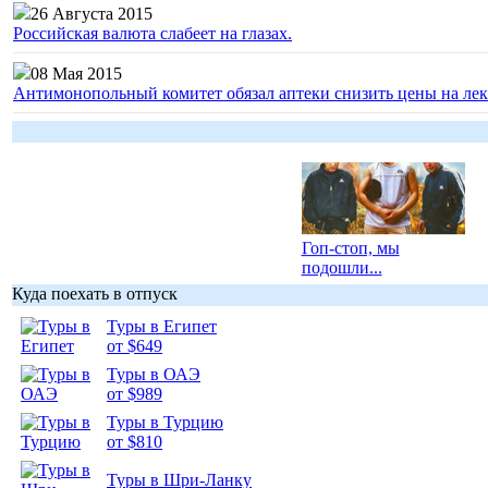
26 Августа 2015
Российская валюта слабеет на глазах.
08 Мая 2015
Антимонопольный комитет обязал аптеки снизить цены на лек
Гоп-стоп, мы
подошли...
Куда поехать в отпуск
Туры в Египет
от $649
Туры в ОАЭ
Подборка
от $989
фотопозитива 1
Туры в Турцию
от $810
Туры в Шри-Ланку