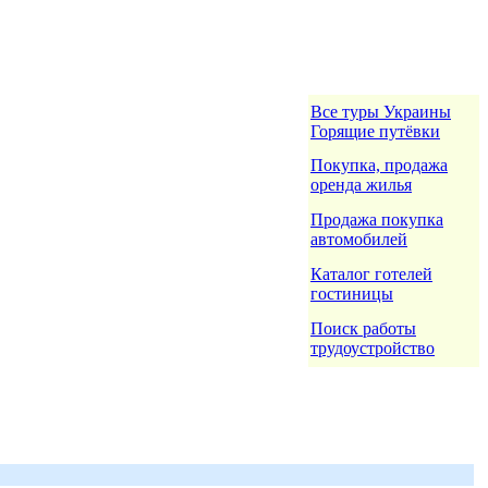
Все туры Украины
Горящие путёвки
Покупка, продажа
оренда жилья
Продажа покупка
автомобилей
Каталог готелей
гостиницы
Поиск работы
трудоустройство