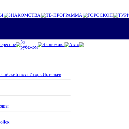
Ы
ЗНАКОМСТВА
ТВ-ПРОГРАММА
ГОРОСКОП
ТУР
За
ересное
Экономика
Авто
рубежом
оссийский поэт Игорь Иртеньев
сяцы
войск