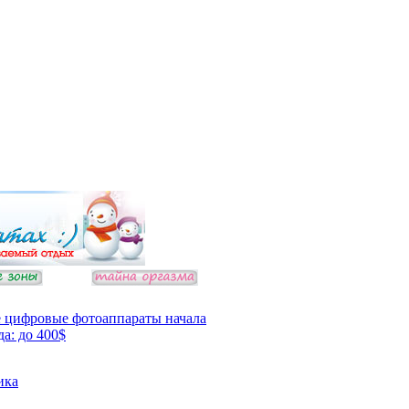
 цифровые фотоаппараты начала
да: до 400$
ика