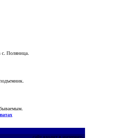
 с. Поляница.
 подъемник.
абываемым.
патах
сайт входит в интернет-