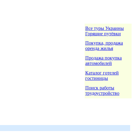
Все туры Украины
Горящие путёвки
Покупка, продажа
оренда жилья
Продажа покупка
автомобилей
Каталог готелей
гостиницы
Поиск работы
трудоустройство