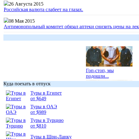
26 Августа 2015
Российская валюта слабеет на глазах.
08 Мая 2015
Антимонопольный комитет обязал аптеки снизить цены на лек
Гоп-стоп, мы
подошли...
Куда поехать в отпуск
Туры в Египет
от $649
Туры в ОАЭ
Подборка
от $989
фотопозитива 1
Туры в Турцию
от $810
Туры в Шри-Ланку