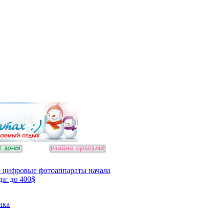
 цифровые фотоаппараты начала
да: до 400$
ика