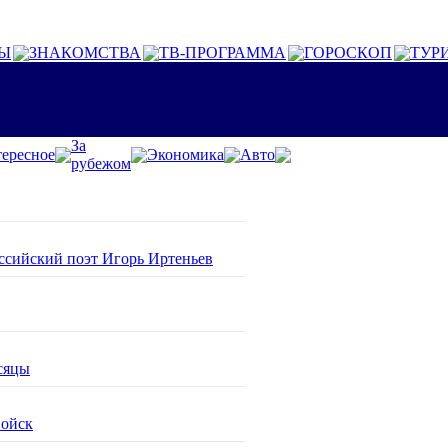
Ы
ЗНАКОМСТВА
ТВ-ПРОГРАММА
ГОРОСКОП
ТУР
За
ересное
Экономика
Авто
рубежом
оссийский поэт Игорь Иртеньев
сяцы
войск