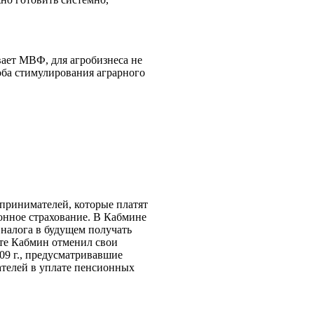
вает МВФ, для агробизнеса не
соба стимулирования аграрного
принимателей, которые платят
ионное страхование. В Кабмине
 налога в будущем получать
те Кабмин отменил свои
009 г., предусматривавшие
телей в уплате пенсионных