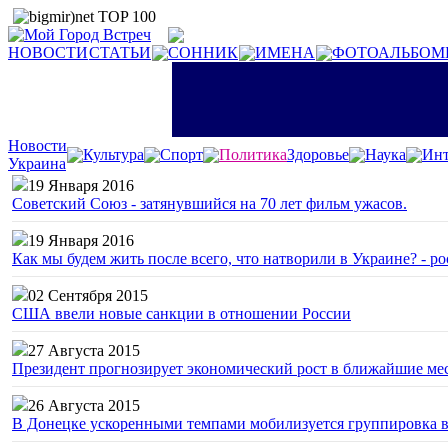
НОВОСТИ
СТАТЬИ
СОННИК
ИМЕНА
ФОТОАЛЬБОМ
Новости
Культура
Спорт
Политика
Здоровье
Наука
Инт
Украина
19 Января 2016
Советский Союз - затянувшийся на 70 лет фильм ужасов.
19 Января 2016
Как мы будем жить после всего, что натворили в Украине? - р
02 Сентября 2015
США ввели новые санкции в отношении России
27 Августа 2015
Президент прогнозирует экономический рост в ближайшие ме
26 Августа 2015
В Донецке ускоренными темпами мобилизуется группировка 