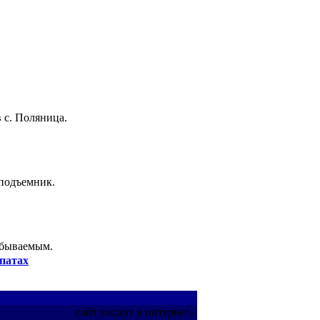
 с. Поляница.
 подъемник.
абываемым.
патах
сайт входит в интернет-