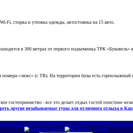
 Wi-Fi, стирка и утюжка одежды, автостоянка на 15 авто.
ходится в 300 метрах от первого подъемника ТРК «Буковель» в
 и номера-«люкс» (с ТВ). На территории базы есть горнолыжный
кое гостеприимство - все это делает отдых гостей поистине нез
реть другие незабываемые туры для отличного отдыха в Кар