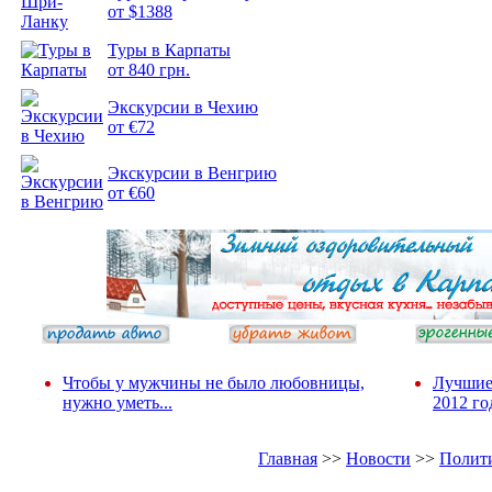
от $1388
Туры в Карпаты
Подборка
от 840 грн.
фотопозитива 2
Экскурсии в Чехию
от €72
Экскурсии в Венгрию
от €60
Чтобы у мужчины не было любовницы,
Лучшие
нужно уметь...
2012 го
Главная
>>
Новости
>>
Полит