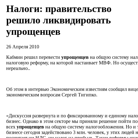
Налоги: правительство
решило ликвидировать
упрощенцев
26 Апреля 2010
Кабмин решил перевести
упрощенцев
на общую систему нал
налоговую реформу, на которой настаивает МВФ. Но осущест
нереально..
Об этом в интервью Экономическим известиям сообщил вице
экономическим вопросам Сергей Тигипко.
«Дискуссия развернута и по фиксированному и единому нало
бизнес. Однако в этом секторе мы приняли решение пойти по
всех
упрощенцев
на общую систему налогообложения. Но и т
бизнесе сегодня задействовано 3 млн. человек, у этих людей 
посчитает ни НДС, ни налог на прибыль. Такие реформы нуж