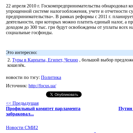
22 апреля 2010 г. Госкомпредпринимательства обнародовал к
упрощенной системе налогообложения, учете и отчетности с
предпринимательства». В рамках реформы с 2011 г. планируе
деятельности, при которых можно платить единый налог, а 
доходом до 300 тыс. грн будут освобождены от уплаты всех н
социальные госфонды.
Это интересно:
2.
Туры в Карпаты, Египет, Чехию
, большой выбор предложе
кошелёк.
новости по тэгу:
Политика
Источник:
http://focus.ua/
<< Предыдущая
Профильный комитет парламента
Путин
забраковал...
Новости СМИ2