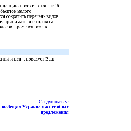
онцепцию проекта закона «Об
убъектов малого
тся сократить перечень видов
предприниматели с годовым
алогов, кроме взносов в
ний и цен... порадует Ваш
Следующая >>
 пообещал Украине масштабные
предложения