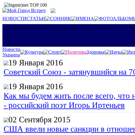
НОВОСТИ
СТАТЬИ
СОННИК
ИМЕНА
ФОТОАЛЬБОМ
Новости
Культура
Спорт
Политика
Здоровье
Наука
Инт
Украина
19 Января 2016
Советский Союз - затянувшийся на 7
19 Января 2016
Как мы будем жить после всего, что 
- российский поэт Игорь Иртеньев
02 Сентября 2015
США ввели новые санкции в отноше