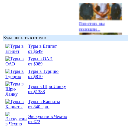
Гоп-стоп, мы
подошли...
Куда поехать в отпуск
Туры в Египет
от $649
Туры в ОАЭ
Подборка
от $989
фотопозитива 1
Туры в Турцию
от $810
Туры в Шри-Ланку
от $1388
Подборка
Туры в Карпаты
фотопозитива 2
от 840 грн.
Экскурсии в Чехию
от €72