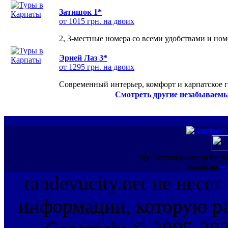
Затишок 1*
от 1015 грн. на двоих
2, 3-местные номера со всеми удобствами и но
Эрней Лаз 3*
от 1295 грн. на двоих
Современный интерьер, комфорт и карпатское г
Смотреть другие незабываемы
При использовании инфо
ссылка на
ww
randevucity.net не несе
информации, которую ра