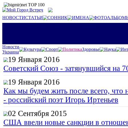
НОВОСТИ
СТАТЬИ
СОННИК
ИМЕНА
ФОТОАЛЬБОМ
Новости
Культура
Спорт
Политика
Здоровье
Наука
Инт
Украина
19 Января 2016
Советский Союз - затянувшийся на 7
19 Января 2016
Как мы будем жить после всего, что 
- российский поэт Игорь Иртеньев
02 Сентября 2015
США ввели новые санкции в отноше