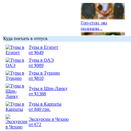
Гоп-стоп, мы
подошли...
Куда поехать в отпуск
Туры в Египет
от $649
Туры в ОАЭ
Подборка
от $989
фотопозитива 1
Туры в Турцию
от $810
Туры в Шри-Ланку
от $1388
Подборка
Туры в Карпаты
фотопозитива 2
от 840 грн.
Экскурсии в Чехию
от €72