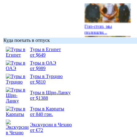
Гоп-стоп, мы
подошли...
Куда поехать в отпуск
Туры в Египет
от $649
Туры в ОАЭ
Подборка
от $989
фотопозитива 1
Туры в Турцию
от $810
Туры в Шри-Ланку
от $1388
Подборка
Туры в Карпаты
фотопозитива 2
от 840 грн.
Экскурсии в Чехию
от €72