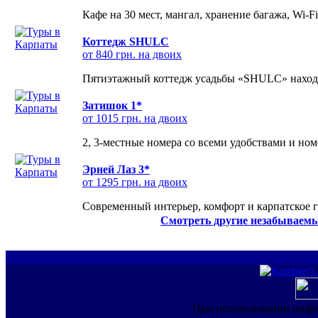
Кафе на 30 мест, мангал, хранение багажа, Wi-F
Коттедж SHULC
от 840 грн. на двоих
Пятиэтажный коттедж усадьбы «SHULC» находит
Затишок 1*
от 1015 грн. на двоих
2, 3-местные номера со всеми удобствами и но
Эрней Лаз 3*
от 1295 грн. на двоих
Современный интерьер, комфорт и карпатское г
Смотреть другие незабываемы
При использовании инфо