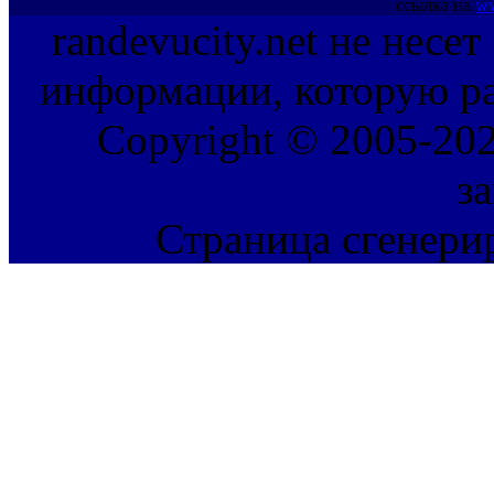
ссылка на
ww
randevucity.net не несе
информации, которую ра
Copyright © 2005-202
з
Страница сгенерир