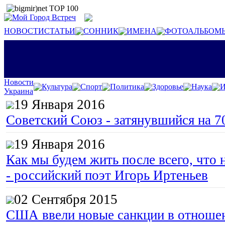
НОВОСТИ
СТАТЬИ
СОННИК
ИМЕНА
ФОТОАЛЬБОМ
Новости
Культура
Спорт
Политика
Здоровье
Наука
И
Украина
19 Января 2016
Советский Союз - затянувшийся на 7
19 Января 2016
Как мы будем жить после всего, что 
- российский поэт Игорь Иртеньев
02 Сентября 2015
США ввели новые санкции в отноше