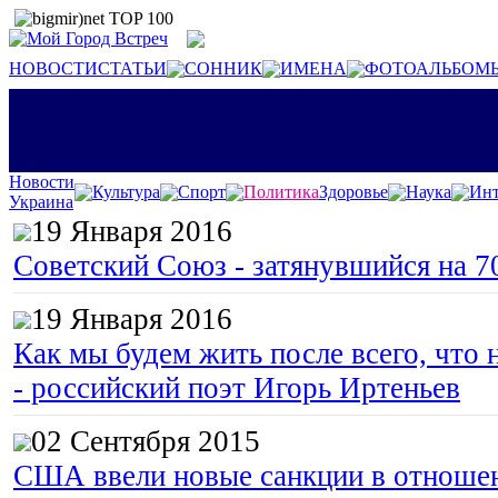
НОВОСТИ
СТАТЬИ
СОННИК
ИМЕНА
ФОТОАЛЬБОМ
Новости
Культура
Спорт
Политика
Здоровье
Наука
Инт
Украина
19 Января 2016
Советский Союз - затянувшийся на 7
19 Января 2016
Как мы будем жить после всего, что 
- российский поэт Игорь Иртеньев
02 Сентября 2015
США ввели новые санкции в отноше