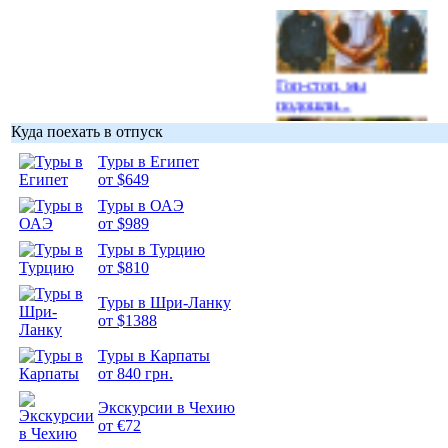
Гоп-стоп, мы
подошли...
Куда поехать в отпуск
Туры в Египет
от $649
Туры в ОАЭ
Подборка
от $989
фотопозитива 1
Туры в Турцию
от $810
Туры в Шри-Ланку
от $1388
Подборка
Туры в Карпаты
фотопозитива 2
от 840 грн.
Экскурсии в Чехию
от €72