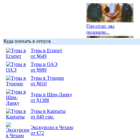
Гоп-стоп, мы
подошли...
Куда поехать в отпуск
Туры в Египет
от $649
Туры в ОАЭ
Подборка
от $989
фотопозитива 1
Туры в Турцию
от $810
Туры в Шри-Ланку
от $1388
Подборка
Туры в Карпаты
фотопозитива 2
от 840 грн.
Экскурсии в Чехию
от €72