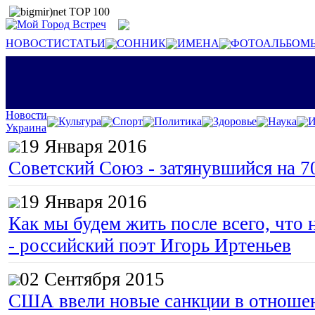
НОВОСТИ
СТАТЬИ
СОННИК
ИМЕНА
ФОТОАЛЬБОМ
Новости
Культура
Спорт
Политика
Здоровье
Наука
И
Украина
19 Января 2016
Советский Союз - затянувшийся на 7
19 Января 2016
Как мы будем жить после всего, что 
- российский поэт Игорь Иртеньев
02 Сентября 2015
США ввели новые санкции в отноше