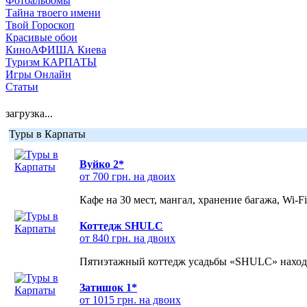
Фотоальбомы
Тайна твоего имени
Твой Гороскоп
Красивые обои
КиноАФИША Киева
Туризм КАРПАТЫ
Игры Онлайн
Статьи
загрузка...
Туры в Карпаты
Вуйко 2*
от 700 грн. на двоих
Кафе на 30 мест, мангал, хранение багажа, Wi-F
Коттедж SHULC
от 840 грн. на двоих
Пятиэтажный коттедж усадьбы «SHULC» находит
Затишок 1*
от 1015 грн. на двоих