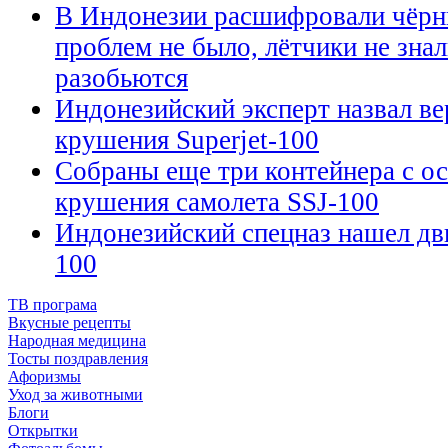
В Индонезии расшифровали чёрн
проблем не было, лётчики не знал
разобьются
Индонезийский эксперт назвал в
крушения Superjet-100
Собраны еще три контейнера с о
крушения самолета SSJ-100
Индонезийский спецназ нашел дви
100
ТВ програма
Вкусные рецепты
Народная медицина
Тосты поздравления
Афоризмы
Уход за животными
Блоги
Открытки