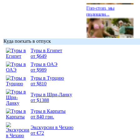
Гоп-стоп, мы
подошли...
Куда поехать в отпуск
Подборка
Туры в Египет
фотопозитива 1
от $649
Туры в ОАЭ
от $989
Туры в Турцию
от $810
Подборка
Туры в Шри-Ланку
фотопозитива 2
от $1388
Туры в Карпаты
от 840 грн.
Экскурсии в Чехию
от €72