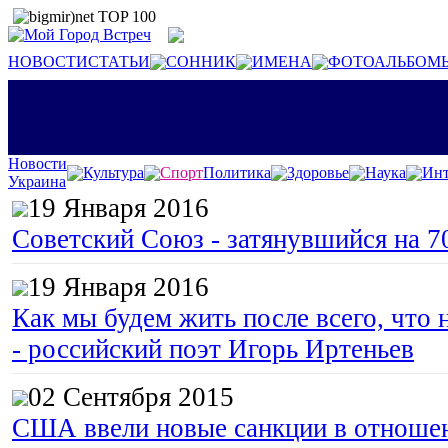
НОВОСТИ
СТАТЬИ
СОННИК
ИМЕНА
ФОТОАЛЬБОМ
Новости
Культура
Спорт
Политика
Здоровье
Наука
Инт
Украина
19 Января 2016
Советский Союз - затянувшийся на 7
19 Января 2016
Как мы будем жить после всего, что 
- российский поэт Игорь Иртеньев
02 Сентября 2015
США ввели новые санкции в отноше