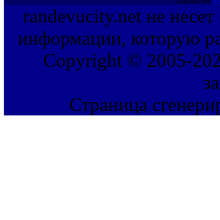
ссылка на
ww
randevucity.net не несе
информации, которую ра
Copyright © 2005-202
з
Страница сгенерир