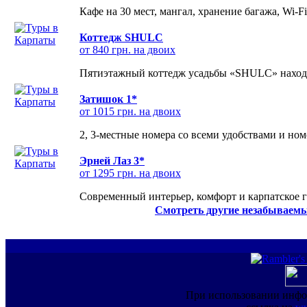
Кафе на 30 мест, мангал, хранение багажа, Wi-F
Коттедж SHULC
от 840 грн. на двоих
Пятиэтажный коттедж усадьбы «SHULC» находит
Затишок 1*
от 1015 грн. на двоих
2, 3-местные номера со всеми удобствами и но
Эрней Лаз 3*
от 1295 грн. на двоих
Современный интерьер, комфорт и карпатское г
Смотреть другие незабываемы
При использовании инфо