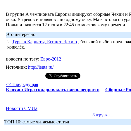
В группе А чемпионата Европы лидируют сборные Чехии и Ро
очка. У греков и поляков - по одному очку. Матч второго ту
Польши начнется 12 июня в 22:45 по московскому времени.
Это интересно:
2.
Туры в Карпаты, Египет, Чехию
, большой выбор предложе
кошелёк.
новости по тэгу:
Евро-2012
Источник:
http://lenta.ru/
<< Предыдущая
Блохин: Игра складывалась очень непросто
Сборные Ро
Новости СМИ2
Загрузка...
ТОП 10: самые читаемые статьи