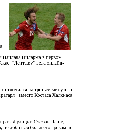
а
 и Вацлава Пиларжа в первом
кас. "Лента.ру" вела онлайн-
к отличился на третьей минуте, а
ратаря - вместо Костаса Халкиаса
битр из Франции Стефан Ланнуа
, но добиться большего грекам не