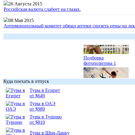
26 Августа 2015
Российская валюта слабеет на глазах.
Гоп-стоп, мы
подошли...
08 Мая 2015
Антимонопольный комитет обязал аптеки снизить цены на лек
Подборка
фотопозитива 1
Куда поехать в отпуск
Туры в Египет
от $649
Подборка
фотопозитива 2
Туры в ОАЭ
от $989
Туры в Турцию
от $810
Туры в Шри-Ланку