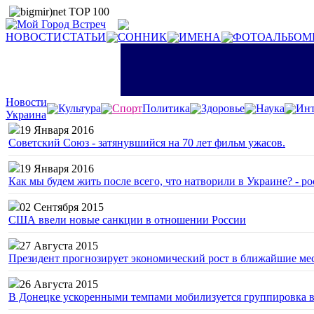
НОВОСТИ
СТАТЬИ
СОННИК
ИМЕНА
ФОТОАЛЬБОМ
Новости
Культура
Спорт
Политика
Здоровье
Наука
Инт
Украина
19 Января 2016
Советский Союз - затянувшийся на 70 лет фильм ужасов.
19 Января 2016
Как мы будем жить после всего, что натворили в Украине? - р
02 Сентября 2015
США ввели новые санкции в отношении России
27 Августа 2015
Президент прогнозирует экономический рост в ближайшие ме
26 Августа 2015
В Донецке ускоренными темпами мобилизуется группировка 