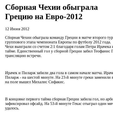
Сборная Чехии обыграла
Грецию на Евро-2012
12 Июня 2012
Сборная Чехии обыграла команду Греции в матче второго тур
группового этапа чемпионата Европы по футболу 2012 года.
Чехи выиграли со счетом 2:1 благодаря голам Петра Ирачека
тайме. Единственный гол у сборной Греции забил Теофанис Ге
трансляцию встречи.
Ирачек и Пиларж забили два гола в самом начале матча. Ираче
Пиларж - на шестой минуте. На 23-й минуте греки заменили в
на поле вышел Михалис Сифакис.
В концовке первого тайма сборная Греции забила гол, но ар
зафиксировал офсайд. На 53-й минуте Гекас отыграл один мяч
удалось.