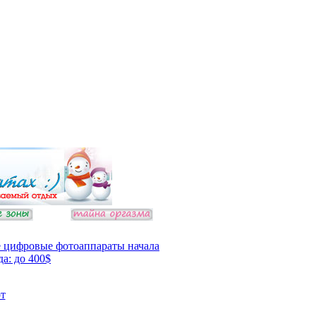
 цифровые фотоаппараты начала
да: до 400$
т