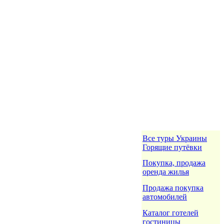
Все туры Украины
Горящие путёвки
Покупка, продажа
оренда жилья
Продажа покупка
автомобилей
Каталог готелей
гостиницы