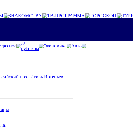
Ы
ЗНАКОМСТВА
ТВ-ПРОГРАММА
ГОРОСКОП
ТУР
За
ересное
Экономика
Авто
рубежом
оссийский поэт Игорь Иртеньев
сяцы
войск