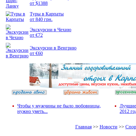
от $1388
Туры в Карпаты
от 840 грн.
Экскурсии в Чехию
от €72
Экскурсии в Венгрию
от €60
Чтобы у мужчины не было любовницы,
Лучшие
нужно уметь...
2012 го
Главная
>>
Новости
>>
Спор