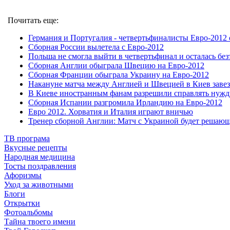
Почитать еще:
Германия и Португалия - четвертьфиналисты Евро-2012
Сборная России вылетела с Евро-2012
Польша не смогла выйти в четвертьфинал и осталась без
Сборная Англии обыграла Швецию на Евро-2012
Сборная Франции обыграла Украину на Евро-2012
Накануне матча между Англией и Швецией в Киев заве
В Киеве иностранным фанам разрешили справлять нужд
Сборная Испании разгромила Ирландию на Евро-2012
Евро 2012. Хорватия и Италия играют вничью
Тренер сборной Англии: Матч с Украиной будет решаю
ТВ програма
Вкусные рецепты
Народная медицина
Тосты поздравления
Афоризмы
Уход за животными
Блоги
Открытки
Фотоальбомы
Тайна твоего имени