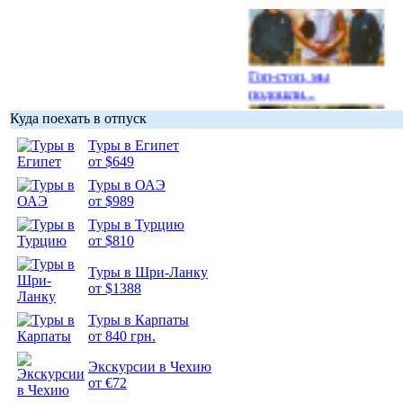
Гоп-стоп, мы
подошли...
Куда поехать в отпуск
Туры в Египет
от $649
Туры в ОАЭ
Подборка
от $989
фотопозитива 1
Туры в Турцию
от $810
Туры в Шри-Ланку
от $1388
Подборка
Туры в Карпаты
фотопозитива 2
от 840 грн.
Экскурсии в Чехию
от €72