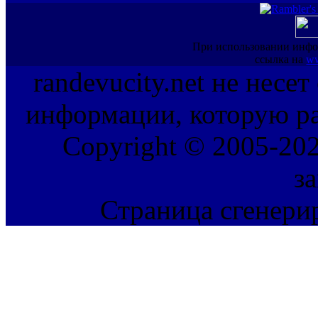
При использовании инфо
ссылка на
ww
randevucity.net не несе
информации, которую ра
Copyright © 2005-202
з
Страница сгенерир