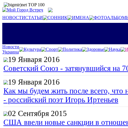
НОВОСТИ
СТАТЬИ
СОННИК
ИМЕНА
ФОТОАЛЬБОМ
Новости
Культура
Спорт
Политика
Здоровье
Наука
И
Украина
19 Января 2016
Советский Союз - затянувшийся на 7
19 Января 2016
Как мы будем жить после всего, что 
- российский поэт Игорь Иртеньев
02 Сентября 2015
США ввели новые санкции в отноше