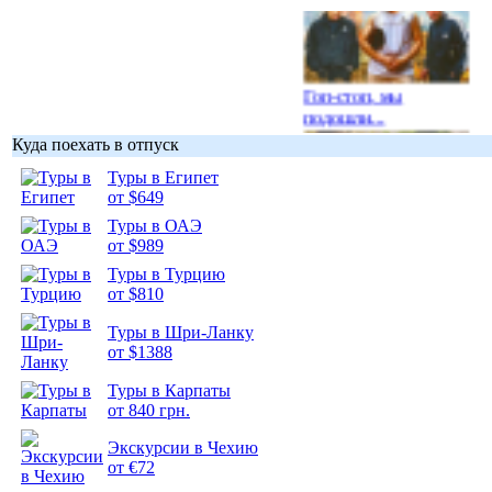
Гоп-стоп, мы
подошли...
Куда поехать в отпуск
Туры в Египет
от $649
Туры в ОАЭ
Подборка
от $989
фотопозитива 1
Туры в Турцию
от $810
Туры в Шри-Ланку
от $1388
Туры в Карпаты
Подборка
от 840 грн.
фотопозитива 2
Экскурсии в Чехию
от €72