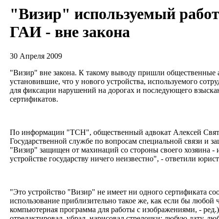
"Визир" используемый рабо
ГАИ - вне закона
30 Апреля 2009
"Визир" вне закона. К такому выводу пришли общественные 
установившие, что у нового устройства, используемого сот
для фиксации нарушений на дорогах и последующего взыска
сертификатов.
По информации "ТСН", общественный адвокат Алексей Свят
Государственной службе по вопросам специальной связи и з
"Визир" защищен от махинаций со стороны своего хозяина - 
устройстве государству ничего неизвестно", - ответили юрист
"Это устройство "Визир" не имеет ни одного сертификата соо
использование приблизительно такое же, как если бы любой ч
компьютерная программа для работы с изображениями, - ред.)
отредактировал, убрал, нарисовал стрелочки: любую дату, л