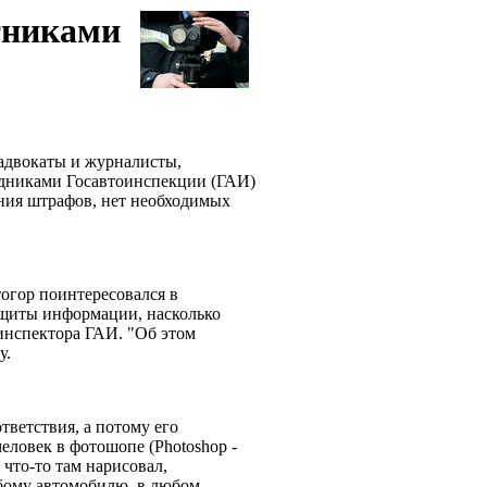
тниками
адвокаты и журналисты,
рудниками Госавтоинспекции (ГАИ)
ния штрафов, нет необходимых
огор поинтересовался в
ащиты информации, насколько
инспектора ГАИ. "Об этом
у.
тветствия, а потому его
еловек в фотошопе (Photoshop -
 что-то там нарисовал,
юбому автомобилю, в любом