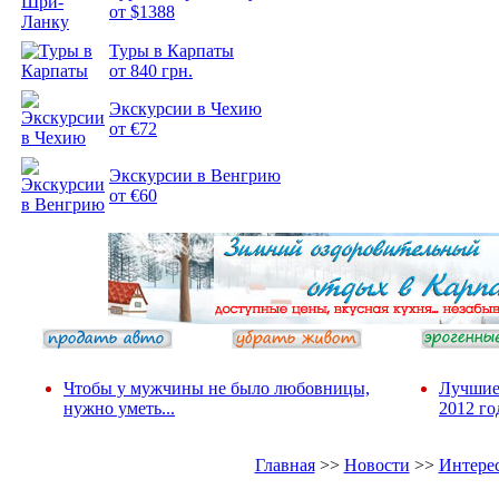
от $1388
Подборка
Туры в Карпаты
фотопозитива 2
от 840 грн.
Экскурсии в Чехию
от €72
Экскурсии в Венгрию
от €60
Чтобы у мужчины не было любовницы,
Лучшие
нужно уметь...
2012 го
Главная
>>
Новости
>>
Интере