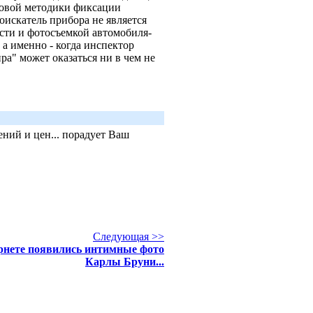
 новой методики фиксации
оискатель прибора не является
сти и фотосъемкой автомобиля-
 а именно - когда инспектор
ира" может оказаться ни в чем не
ний и цен... порадует Ваш
Следующая >>
рнете появились интимные фото
Карлы Бруни...