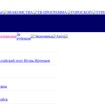
Ы
ЗНАКОМСТВА
ТВ-ПРОГРАММА
ГОРОСКОП
ТУР
За
нтересное
Экономика
Авто
рубежом
оссийский поэт Игорь Иртеньев
сяцы
войск