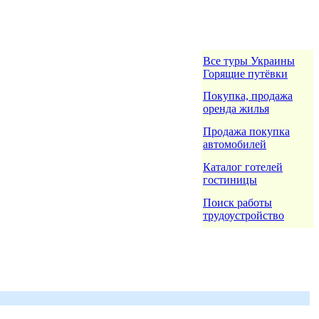
Все туры Украины
Горящие путёвки
Покупка, продажа
оренда жилья
Продажа покупка
автомобилей
Каталог готелей
гостиницы
Поиск работы
трудоустройство