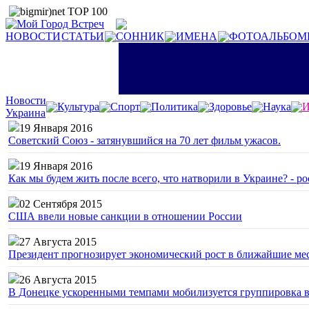
НОВОСТИ
СТАТЬИ
СОННИК
ИМЕНА
ФОТОАЛЬБОМ
Новости
Культура
Спорт
Политика
Здоровье
Наука
И
Украина
19 Января 2016
Советский Союз - затянувшийся на 70 лет фильм ужасов.
19 Января 2016
Как мы будем жить после всего, что натворили в Украине? - р
02 Сентября 2015
США ввели новые санкции в отношении России
27 Августа 2015
Президент прогнозирует экономический рост в ближайшие ме
26 Августа 2015
В Донецке ускоренными темпами мобилизуется группировка 