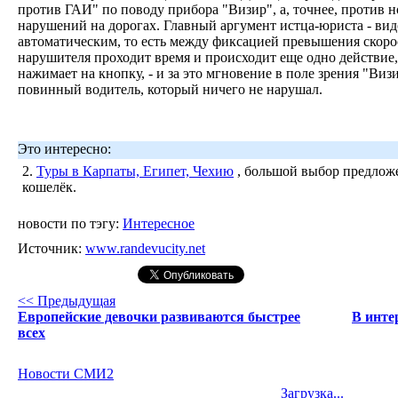
против ГАИ" по поводу прибора "Визир", а, точнее, против
нарушений на дорогах. Главный аргумент истца-юриста - вид
автоматическим, то есть между фиксацией превышения скоро
нарушителя проходит время и происходит еще одно действие,
нажимает на кнопку, - и за это мгновение в поле зрения "Виз
повинный водитель, который ничего не нарушал.
Это интересно:
2.
Туры в Карпаты, Египет, Чехию
, большой выбор предложе
кошелёк.
новости по тэгу:
Интересное
Источник:
www.randevucity.net
<< Предыдущая
Европейские девочки развиваются быстрее
В инте
всех
Новости СМИ2
Загрузка...