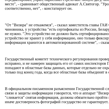
месте", - сравнивает общественный адвокат А.Святогор. "Уро
соответственно, нет", - констатирует он.
"От "Визира" не откажемся", - сказал заместитель главы ГАИ
чиновника, у устройства "есть сертификаты из России, Белару
не нужно. "Это устройство не должно быть сертифицировано 
устройство не хранит у себя информацию, оно только фиксир
информация хранится в автоматизированной системе", - сказ
Государственный комитет технического регулирования провер
исправно, и не намерен защищать его от самих инспекторов 
попадают в областные базы данных, которые отдельно не ох
только под конец года, когда все областные базы объединят 
В официальном письменном разъяснении Государственной с
связи и защиты информации говорится, что и аппарат "Визир"
"сливается" снятая информация, должны обязательно пройти 
иначе достоверность фотографий государство не гарантирует