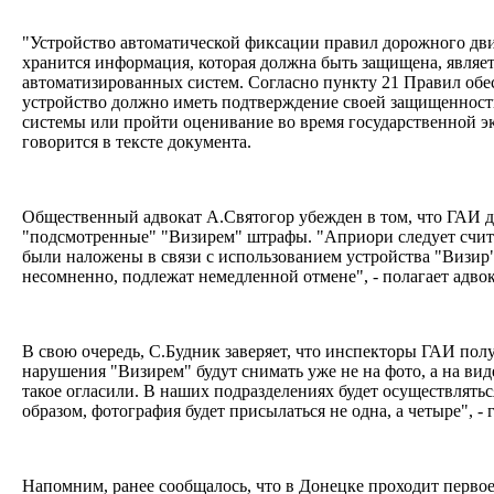
"Устройство автоматической фиксации правил дорожного дви
хранится информация, которая должна быть защищена, являе
автоматизированных систем. Согласно пункту 21 Правил об
устройство должно иметь подтверждение своей защищенност
системы или пройти оценивание во время государственной эк
говорится в тексте документа.
Общественный адвокат А.Святогор убежден в том, что ГАИ д
"подсмотренные" "Визирем" штрафы. "Априори следует счита
были наложены в связи с использованием устройства "Визир
несомненно, подлежат немедленной отмене", - полагает адво
В свою очередь, С.Будник заверяет, что инспекторы ГАИ по
нарушения "Визирем" будут снимать уже не на фото, а на вид
такое огласили. В наших подразделениях будет осуществлять
образом, фотография будет присылаться не одна, а четыре", - 
Напомним, ранее сообщалось, что в Донецке проходит перво