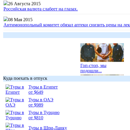
26 Августа 2015
Российская валюта слабеет на глазах.
08 Мая 2015
Антимонопольный комитет обязал аптеки снизить цены на лек
Гоп-стоп, мы
подошли...
Куда поехать в отпуск
Туры в Египет
от $649
Туры в ОАЭ
Подборка
от $989
фотопозитива 1
Туры в Турцию
от $810
Туры в Шри-Ланку