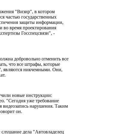
жения "Визир", в котором
тся частью государственных
еспечения защиты информации,
и во время проектирования
спертизы Госспецсвязи", -
олжна добровольно отменить все
ть, что все штрафы, которые
", являются никчемными. Они,
кат.
лучили новые инструкции:
ео. "Сегодня уже требование
ся видеозапись нарушения. Таким
говорит он.
е слушание дела "Автовладелец