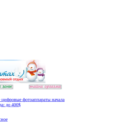
 цифровые фотоаппараты начала
да: до 400$
сное