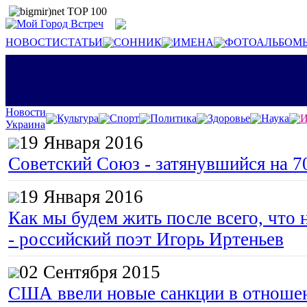
НОВОСТИ
СТАТЬИ
СОННИК
ИМЕНА
ФОТОАЛЬБОМ
Новости
Культура
Спорт
Политика
Здоровье
Наука
И
Украина
19 Января 2016
Советский Союз - затянувшийся на 7
19 Января 2016
Как мы будем жить после всего, что 
- российский поэт Игорь Иртеньев
02 Сентября 2015
США ввели новые санкции в отноше