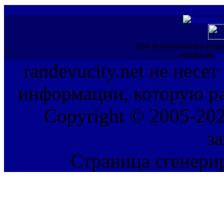
При использовании инфо
ссылка на
ww
randevucity.net не несе
информации, которую ра
Copyright © 2005-202
з
Страница сгенерир