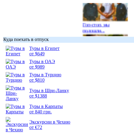
Гоп-стоп, мы
подошли...
Куда поехать в отпуск
Туры в Египет
от $649
Туры в ОАЭ
Подборка
от $989
фотопозитива 1
Туры в Турцию
от $810
Туры в Шри-Ланку
от $1388
Подборка
Туры в Карпаты
фотопозитива 2
от 840 грн.
Экскурсии в Чехию
от €72