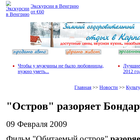
Экскурсии в Венгрию
от €60
Чтобы у мужчины не было любовницы,
Лучшие
нужно уметь...
2012 го
Главная
>>
Новости
>>
Культ
"Остров" разоряет Бонда
09 Февраля 2009
Фильм "Обитаемый остров"
разоря