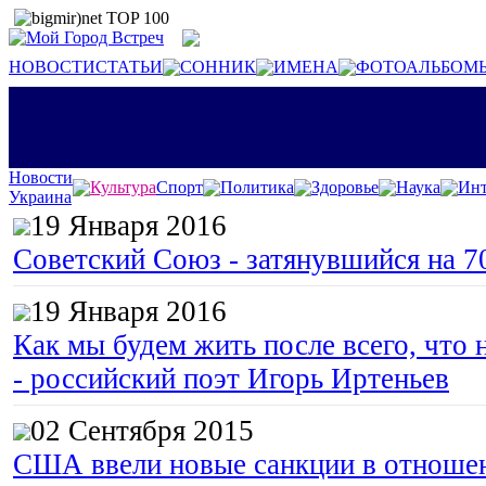
НОВОСТИ
СТАТЬИ
СОННИК
ИМЕНА
ФОТОАЛЬБОМ
Новости
Культура
Спорт
Политика
Здоровье
Наука
Инт
Украина
19 Января 2016
Советский Союз - затянувшийся на 7
19 Января 2016
Как мы будем жить после всего, что 
- российский поэт Игорь Иртеньев
02 Сентября 2015
США ввели новые санкции в отноше