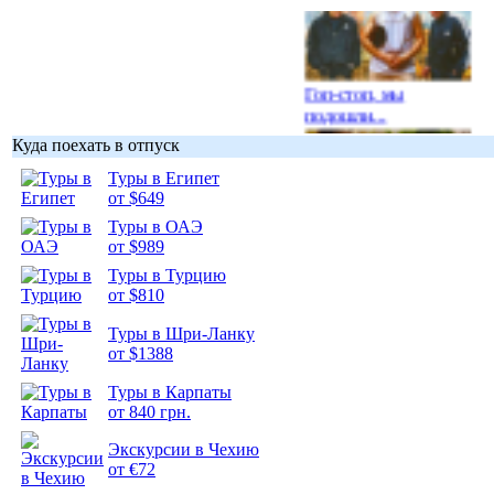
Гоп-стоп, мы
подошли...
Куда поехать в отпуск
Туры в Египет
от $649
Туры в ОАЭ
Подборка
от $989
фотопозитива 1
Туры в Турцию
от $810
Туры в Шри-Ланку
от $1388
Подборка
Туры в Карпаты
фотопозитива 2
от 840 грн.
Экскурсии в Чехию
от €72