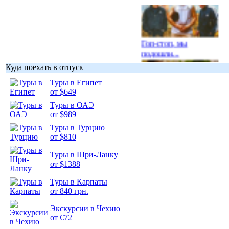
Гоп-стоп, мы
подошли...
Куда поехать в отпуск
Туры в Египет
от $649
Туры в ОАЭ
Подборка
от $989
фотопозитива 1
Туры в Турцию
от $810
Туры в Шри-Ланку
от $1388
Подборка
Туры в Карпаты
фотопозитива 2
от 840 грн.
Экскурсии в Чехию
от €72