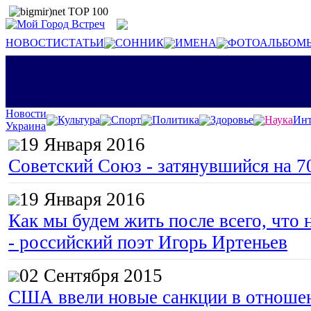
НОВОСТИ
СТАТЬИ
СОННИК
ИМЕНА
ФОТОАЛЬБОМ
Новости
Культура
Спорт
Политика
Здоровье
Наука
Инт
Украина
19 Января 2016
Советский Союз - затянувшийся на 7
19 Января 2016
Как мы будем жить после всего, что 
- российский поэт Игорь Иртеньев
02 Сентября 2015
США ввели новые санкции в отноше