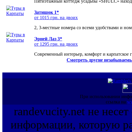
Пятиэтажный коттедж усадьбы «SHULC» находит
Затишок 1*
от 1015 грн. на двоих
2, 3-местные номера со всеми удобствами и но
Эрней Лаз 3*
от 1295 грн. на двоих
Современный интерьер, комфорт и карпатское г
Смотреть другие незабываемы
При использовании инфо
ссылка на
ww
randevucity.net не несе
информации, которую ра