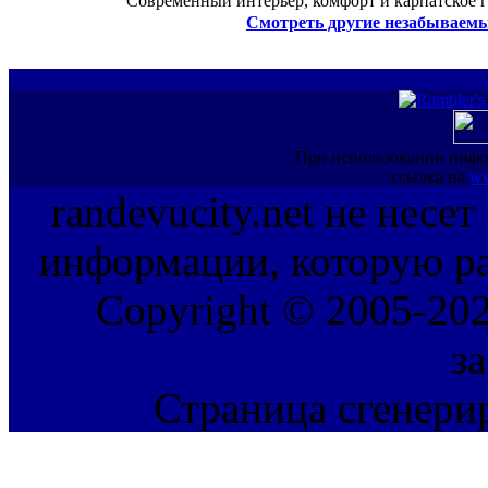
Современный интерьер, комфорт и карпатское г
Смотреть другие незабываемы
При использовании инфо
ссылка на
ww
randevucity.net не несе
информации, которую ра
Copyright © 2005-202
з
Страница сгенерир