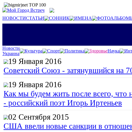
НОВОСТИ
СТАТЬИ
СОННИК
ИМЕНА
ФОТОАЛЬБОМ
Новости
Культура
Спорт
Политика
Здоровье
Наука
Инт
Украина
19 Января 2016
Советский Союз - затянувшийся на 7
19 Января 2016
Как мы будем жить после всего, что 
- российский поэт Игорь Иртеньев
02 Сентября 2015
США ввели новые санкции в отноше