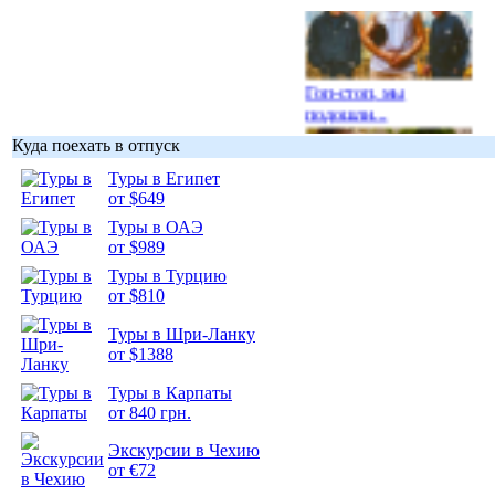
Гоп-стоп, мы
подошли...
Куда поехать в отпуск
Туры в Египет
от $649
Туры в ОАЭ
Подборка
от $989
фотопозитива 1
Туры в Турцию
от $810
Туры в Шри-Ланку
от $1388
Подборка
Туры в Карпаты
фотопозитива 2
от 840 грн.
Экскурсии в Чехию
от €72