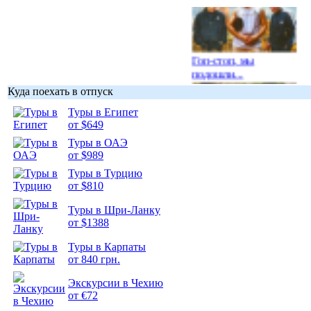
Гоп-стоп, мы
подошли...
Куда поехать в отпуск
Туры в Египет
от $649
Туры в ОАЭ
Подборка
от $989
фотопозитива 1
Туры в Турцию
от $810
Туры в Шри-Ланку
от $1388
Туры в Карпаты
Подборка
от 840 грн.
фотопозитива 2
Экскурсии в Чехию
от €72