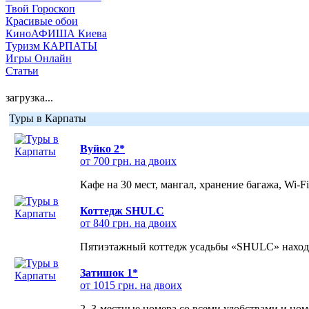
Твой Гороскоп
Красивые обои
КиноАФИША Киева
Туризм КАРПАТЫ
Игры Онлайн
Статьи
загрузка...
Туры в Карпаты
Вуйко 2*
от 700 грн. на двоих
Кафе на 30 мест, мангал, хранение багажа, Wi-F
Коттедж SHULC
от 840 грн. на двоих
Пятиэтажный коттедж усадьбы «SHULC» находит
Затишок 1*
от 1015 грн. на двоих
2, 3-местные номера со всеми удобствами и но