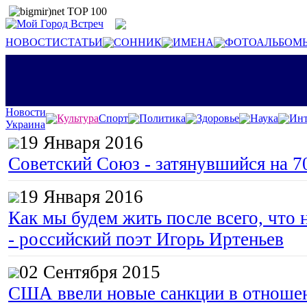
НОВОСТИ
СТАТЬИ
СОННИК
ИМЕНА
ФОТОАЛЬБОМ
Новости
Культура
Спорт
Политика
Здоровье
Наука
Инт
Украина
19 Января 2016
Советский Союз - затянувшийся на 7
19 Января 2016
Как мы будем жить после всего, что 
- российский поэт Игорь Иртеньев
02 Сентября 2015
США ввели новые санкции в отноше