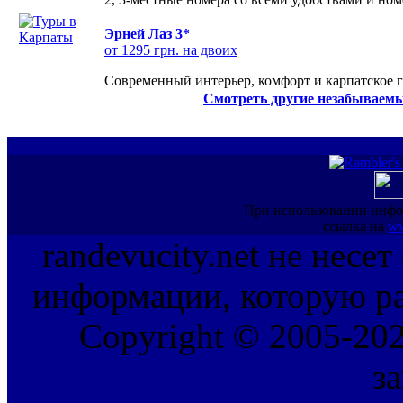
Эрней Лаз 3*
от 1295 грн. на двоих
Современный интерьер, комфорт и карпатское г
Смотреть другие незабываемы
При использовании инфо
ссылка на
ww
randevucity.net не несе
информации, которую ра
Copyright © 2005-202
з