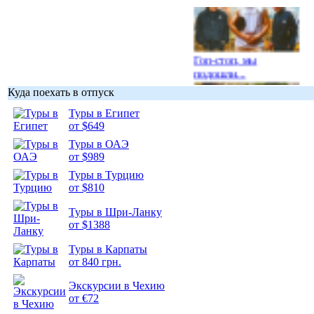
Гоп-стоп, мы
подошли...
Куда поехать в отпуск
Туры в Египет
от $649
Туры в ОАЭ
Подборка
от $989
фотопозитива 1
Туры в Турцию
от $810
Туры в Шри-Ланку
от $1388
Подборка
Туры в Карпаты
фотопозитива 2
от 840 грн.
Экскурсии в Чехию
от €72