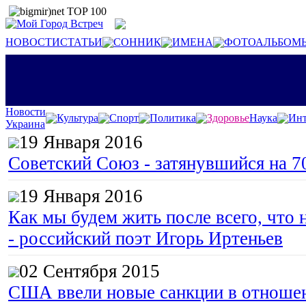
НОВОСТИ
СТАТЬИ
СОННИК
ИМЕНА
ФОТОАЛЬБОМ
Новости
Культура
Спорт
Политика
Здоровье
Наука
Инт
Украина
19 Января 2016
Советский Союз - затянувшийся на 7
19 Января 2016
Как мы будем жить после всего, что 
- российский поэт Игорь Иртеньев
02 Сентября 2015
США ввели новые санкции в отноше