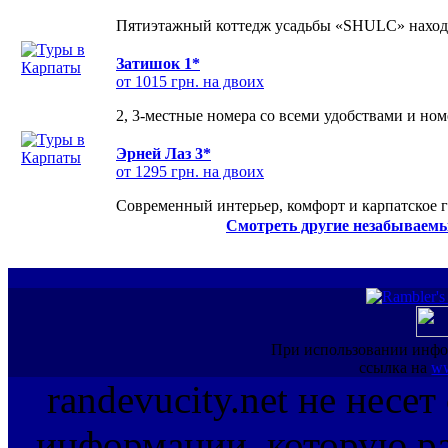
Пятиэтажный коттедж усадьбы «SHULC» находит
Затишок 1*
от 1015 грн. на двоих
2, 3-местные номера со всеми удобствами и но
Эрней Лаз 3*
от 1295 грн. на двоих
Современный интерьер, комфорт и карпатское г
Смотреть другие незабываемы
При использовании инфо
ссылка на
ww
randevucity.net не несе
информации, которую ра