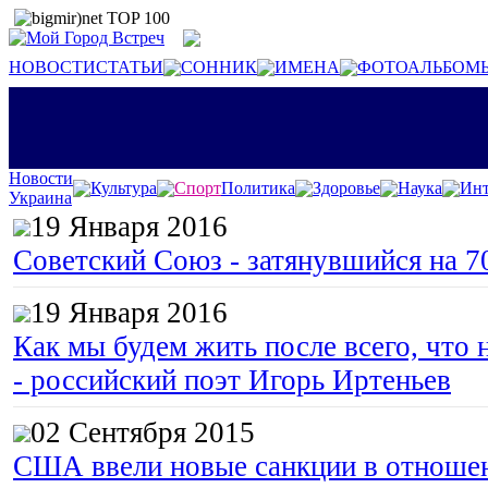
НОВОСТИ
СТАТЬИ
СОННИК
ИМЕНА
ФОТОАЛЬБОМ
Новости
Культура
Спорт
Политика
Здоровье
Наука
Инт
Украина
19 Января 2016
Советский Союз - затянувшийся на 7
19 Января 2016
Как мы будем жить после всего, что 
- российский поэт Игорь Иртеньев
02 Сентября 2015
США ввели новые санкции в отноше