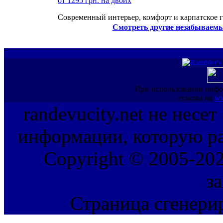
от 1295 грн. на двоих
Современный интерьер, комфорт и карпатское г
Смотреть другие незабываемы
При использовании инфо
ссылка на
ww
randevucity.net не несе
информации, которую ра
Copyright © 2005-202
з
Страница сгенерир