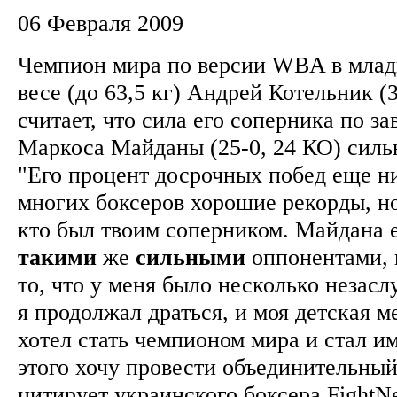
06 Февраля 2009
Чемпион мира по версии WBA в мла
весе (до 63,5 кг) Андрей Котельник (3
считает, что сила его соперника по з
Маркоса Майданы (25-0, 24 КО) силь
"Его процент досрочных побед еще ни
многих боксеров хорошие рекорды, но 
кто был твоим соперником. Майдана
такими
же
сильными
оппонентами, 
то, что у меня было несколько незас
я продолжал драться, и моя детская м
хотел стать чемпионом мира и стал и
этого хочу провести объединительный
цитирует украинского боксера FightN