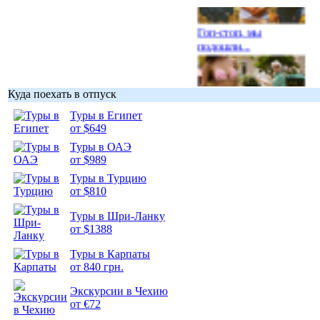
Гоп-стоп, мы
подошли...
Куда поехать в отпуск
Туры в Египет
Подборка
от $649
фотопозитива 1
Туры в ОАЭ
от $989
Туры в Турцию
от $810
Туры в Шри-Ланку
Подборка
от $1388
фотопозитива 2
Туры в Карпаты
от 840 грн.
Экскурсии в Чехию
от €72