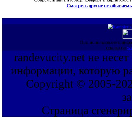
Смотреть другие незабываемы
При использовании инфо
ссылка на
ww
randevucity.net не несе
информации, которую ра
Copyright © 2005-202
з
Страница сгенерир