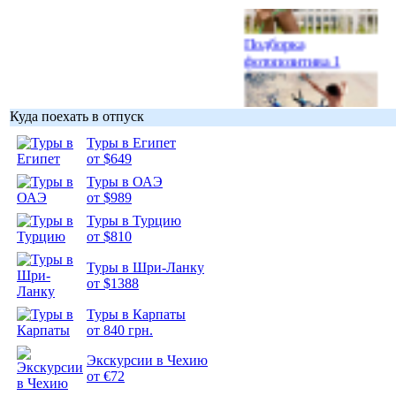
Подборка
фотопозитива 1
Куда поехать в отпуск
Туры в Египет
Подборка
от $649
фотопозитива 2
Туры в ОАЭ
от $989
Туры в Турцию
от $810
Туры в Шри-Ланку
от $1388
Туры в Карпаты
от 840 грн.
Экскурсии в Чехию
от €72