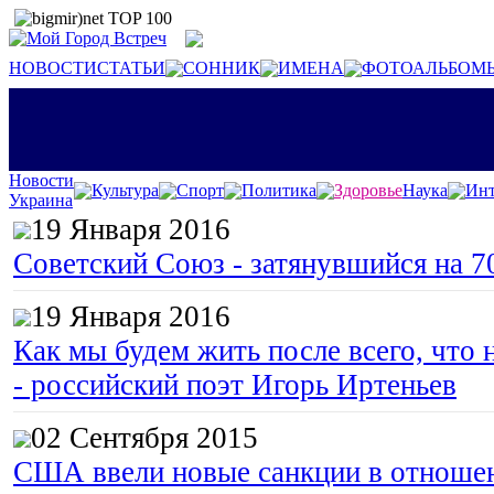
НОВОСТИ
СТАТЬИ
СОННИК
ИМЕНА
ФОТОАЛЬБОМ
Новости
Культура
Спорт
Политика
Здоровье
Наука
Инт
Украина
19 Января 2016
Советский Союз - затянувшийся на 7
19 Января 2016
Как мы будем жить после всего, что 
- российский поэт Игорь Иртеньев
02 Сентября 2015
США ввели новые санкции в отноше