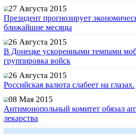
27 Августа 2015
Президент прогнозирует экономическ
ближайшие месяцы
26 Августа 2015
В Донецке ускоренными темпами моб
группировка войск
26 Августа 2015
Российская валюта слабеет на глазах.
08 Мая 2015
Гоп-стоп, мы
Антимонопольный комитет обязал апт
подошли...
лекарства