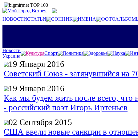
НОВОСТИ
СТАТЬИ
СОННИК
ИМЕНА
ФОТОАЛЬБОМ
Новости
Культура
Спорт
Политика
Здоровье
Наука
Инт
Украина
19 Января 2016
Советский Союз - затянувшийся на 7
19 Января 2016
Как мы будем жить после всего, что 
- российский поэт Игорь Иртеньев
02 Сентября 2015
США ввели новые санкции в отноше