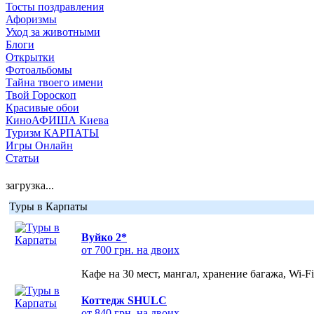
Тосты поздравления
Афоризмы
Уход за животными
Блоги
Открытки
Фотоальбомы
Тайна твоего имени
Твой Гороскоп
Красивые обои
КиноАФИША Киева
Туризм КАРПАТЫ
Игры Онлайн
Статьи
загрузка...
Туры в Карпаты
Вуйко 2*
от 700 грн. на двоих
Кафе на 30 мест, мангал, хранение багажа, Wi-F
Коттедж SHULC
от 840 грн. на двоих