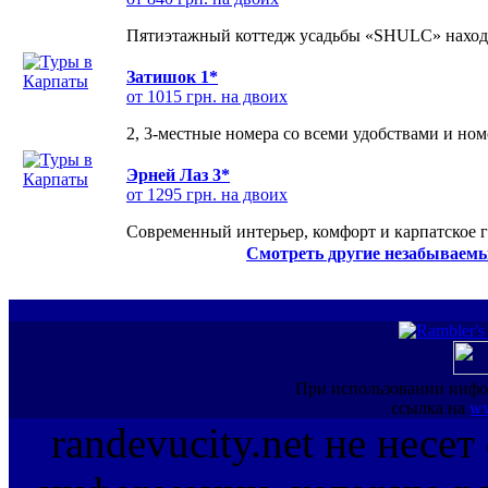
Пятиэтажный коттедж усадьбы «SHULC» находит
Затишок 1*
от 1015 грн. на двоих
2, 3-местные номера со всеми удобствами и но
Эрней Лаз 3*
от 1295 грн. на двоих
Современный интерьер, комфорт и карпатское г
Смотреть другие незабываемы
При использовании инфо
ссылка на
ww
randevucity.net не несе