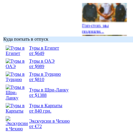
Гоп-стоп, мы
подошли...
Куда поехать в отпуск
Туры в Египет
от $649
Туры в ОАЭ
Подборка
от $989
фотопозитива 1
Туры в Турцию
от $810
Туры в Шри-Ланку
от $1388
Подборка
Туры в Карпаты
фотопозитива 2
от 840 грн.
Экскурсии в Чехию
от €72