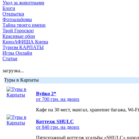
Уход за животными
Блоги
Открытки
Фотоальбомы
Тайна твоего имени
Твой Гороскоп
Красивые обои
КиноАФИША Киева
Туризм КАРПАТЫ
Игры Онлайн
Статьи
загрузка...
Туры в Карпаты
Вуйко 2*
от 700 грн. на двоих
Кафе на 30 мест, мангал, хранение багажа, Wi-F
Коттедж SHULC
от 840 грн. на двоих
Пятиэтажный коттедж усадьбы «SHULC» находит