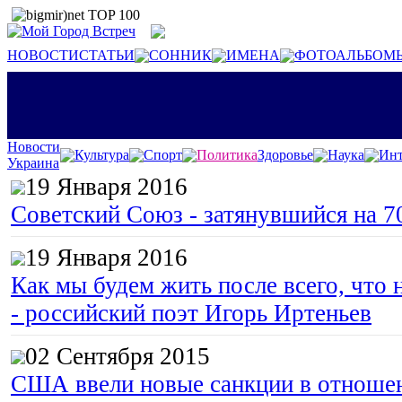
НОВОСТИ
СТАТЬИ
СОННИК
ИМЕНА
ФОТОАЛЬБОМ
Новости
Культура
Спорт
Политика
Здоровье
Наука
Инт
Украина
19 Января 2016
Советский Союз - затянувшийся на 7
19 Января 2016
Как мы будем жить после всего, что 
- российский поэт Игорь Иртеньев
02 Сентября 2015
США ввели новые санкции в отноше