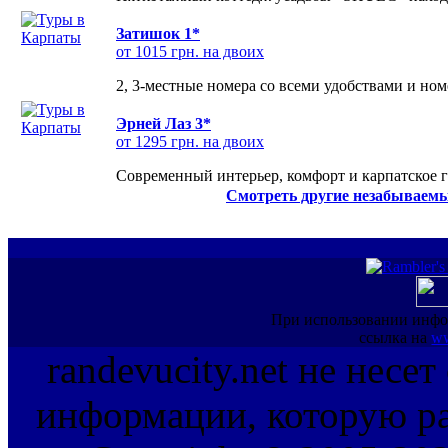
Затишок 1*
от 1015 грн. на двоих
2, 3-местные номера со всеми удобствами и но
Эрней Лаз 3*
от 1295 грн. на двоих
Современный интерьер, комфорт и карпатское г
Смотреть другие незабываемы
При использовании инфо
ссылка на
ww
randevucity.net не несе
информации, которую ра