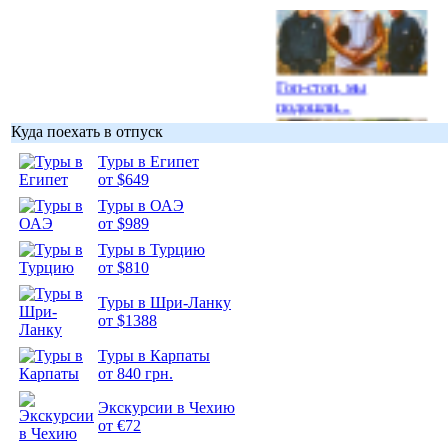
Гоп-стоп, мы
подошли...
Куда поехать в отпуск
Туры в Египет
от $649
Туры в ОАЭ
Подборка
от $989
фотопозитива 1
Туры в Турцию
от $810
Туры в Шри-Ланку
от $1388
Подборка
Туры в Карпаты
фотопозитива 2
от 840 грн.
Экскурсии в Чехию
от €72