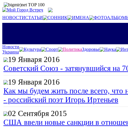
НОВОСТИ
СТАТЬИ
СОННИК
ИМЕНА
ФОТОАЛЬБОМ
Новости
Культура
Спорт
Политика
Здоровье
Наука
Инт
Украина
19 Января 2016
Советский Союз - затянувшийся на 7
19 Января 2016
Как мы будем жить после всего, что 
- российский поэт Игорь Иртеньев
02 Сентября 2015
США ввели новые санкции в отноше