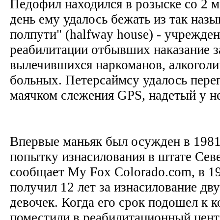
Педофил находился в розыске со 2 ма
день ему удалось бежать из так назы
полпути" (halfway house) - учрежден
реабилитации отбывших наказание 
вылечившихся наркоманов, алкоголи
больных. Петерсаймсу удалось переп
маячком слежения GPS, надетый у н
Впервые маньяк был осужден в 1981 
попытку изнасилования в штате Сев
сообщает My Fox Colorado.com, в 1
получил 12 лет за изнасилование дв
девочек. Когда его срок подошел к к
поместили в реабилитационный цент