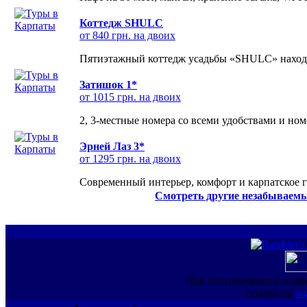
Коттедж SHULC
от 840 грн. на двоих
Пятиэтажный коттедж усадьбы «SHULC» находит
Затишок 1*
от 1015 грн. на двоих
2, 3-местные номера со всеми удобствами и но
Эрней Лаз 3*
от 1295 грн. на двоих
Современный интерьер, комфорт и карпатское г
Смотреть другие незабываемы
При использовании инфо
ссылка на
ww