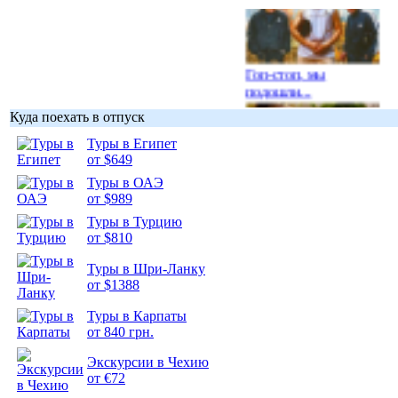
Гоп-стоп, мы
подошли...
Куда поехать в отпуск
Туры в Египет
от $649
Туры в ОАЭ
Подборка
от $989
фотопозитива 1
Туры в Турцию
от $810
Туры в Шри-Ланку
от $1388
Подборка
Туры в Карпаты
фотопозитива 2
от 840 грн.
Экскурсии в Чехию
от €72