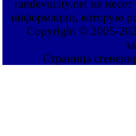
randevucity.net не несе
информации, которую ра
Copyright © 2005-202
з
Страница сгенерир