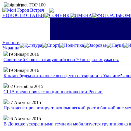
НОВОСТИ
СТАТЬИ
СОННИК
ИМЕНА
ФОТОАЛЬБОМ
Новости
Культура
Спорт
Политика
Здоровье
Наука
И
Украина
19 Января 2016
Советский Союз - затянувшийся на 70 лет фильм ужасов.
19 Января 2016
Как мы будем жить после всего, что натворили в Украине? - р
02 Сентября 2015
США ввели новые санкции в отношении России
27 Августа 2015
Президент прогнозирует экономический рост в ближайшие ме
26 Августа 2015
В Донецке ускоренными темпами мобилизуется группировка 