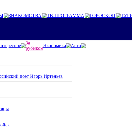
Ы
ЗНАКОМСТВА
ТВ-ПРОГРАММА
ГОРОСКОП
ТУР
За
нтересное
Экономика
Авто
рубежом
оссийский поэт Игорь Иртеньев
сяцы
войск