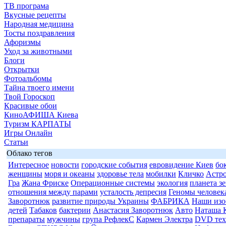
ТВ програма
Вкусные рецепты
Народная медицина
Тосты поздравления
Афоризмы
Уход за животными
Блоги
Открытки
Фотоальбомы
Тайна твоего имени
Твой Гороскоп
Красивые обои
КиноАФИША Киева
Туризм КАРПАТЫ
Игры Онлайн
Статьи
Облако тегов
Интересное
новости
городские события
евровидение Киев
бо
женщины
моря и океаны
здоровье тела
мобилки
Кличко
Астр
Гра
Жана Фриске
Операционные системы
экология
планета з
отношения между парами
усталость депресия
Геномы человек
Заворотнюк
развитие природы Украины
ФАБРИКА
Наши изо
детей
Табаков
бактерии
Анастасия Заворотнюк
Авто
Наташа 
препараты
мужчины
група РефлекС
Кармен Электра
DVD тех