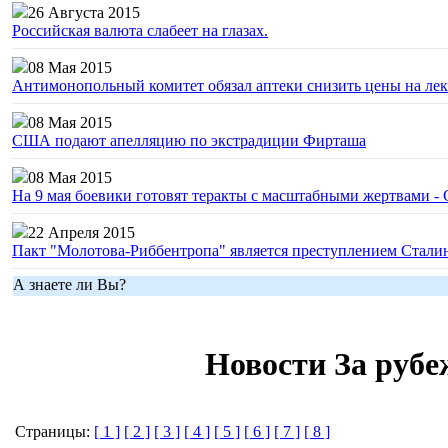
26 Августа 2015
Российская валюта слабеет на глазах.
08 Мая 2015
Антимонопольный комитет обязал аптеки снизить цены на лек
08 Мая 2015
США подают апелляцию по экстрадиции Фирташа
08 Мая 2015
На 9 мая боевики готовят теракты с масштабными жертвами 
22 Апреля 2015
Пакт "Молотова-Риббентропа" является преступлением Сталин
А знаете ли Вы?
Новости За руб
Страницы:
[ 1 ]
[ 2 ]
[ 3 ]
[ 4 ]
[ 5 ]
[ 6 ]
[ 7 ]
[ 8 ]