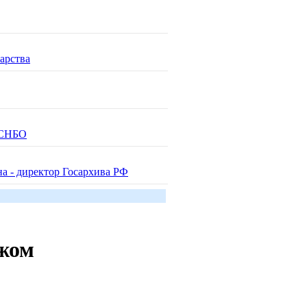
арства
- СНБО
а - директор Госархива РФ
ежом