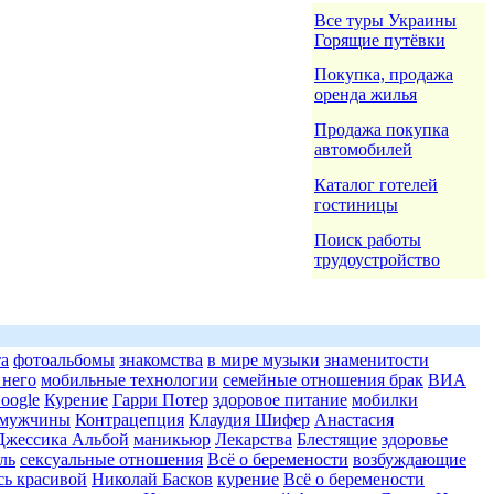
Все туры Украины
Горящие путёвки
Покупка, продажа
оренда жилья
Продажа покупка
автомобилей
Каталог готелей
гостиницы
Поиск работы
трудоустройство
та
фотоальбомы
знакомства
в мире музыки
знаменитости
 него
мобильные технологии
семейные отношения брак
ВИА
oogle
Курение
Гарри Потер
здоровое питание
мобилки
мужчины
Контрацепция
Клаудия Шифер
Анастасия
Джессика Альбой
маникьюр
Лекарства
Блестящие
здоровье
ль
сексуальные отношения
Всё о беремености
возбуждающие
сь красивой
Николай Басков
курение
Всё о беремености