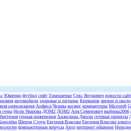
кс
Ющенко
футбол
софт
Тимошенко
Секс
Янукович
новости сай
ономия
автомобили
здоровье и питание
Киркоров
зрение и около
емля цивилизация
Анфиса Чехова
космос
компьютеры
Microsoft
G
а гены
Нели Уварова
ДОМ2
ДОМ2
Аня Семенович
выборы2006
бретения
генная инженерия
Анжелина Джоли
сетевые проекты
Королёва
Шерон Стоун
Евгения Власова
Евгения Власова
алкого
нологии
компьютерные вирусы
Авто
интернет общение
Нероди