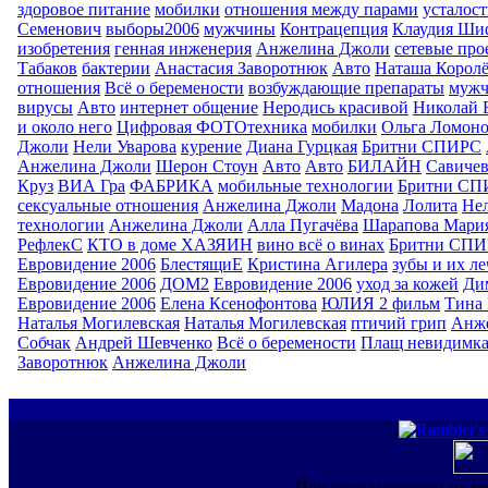
здоровое питание
мобилки
отношения между парами
усталост
Семенович
выборы2006
мужчины
Контрацепция
Клаудия Ши
изобретения
генная инженерия
Анжелина Джоли
сетевые про
Табаков
бактерии
Анастасия Заворотнюк
Авто
Наташа Королё
отношения
Всё о беремености
возбуждающие препараты
муж
вирусы
Авто
интернет общение
Неродись красивой
Николай 
и около него
Цифровая ФОТОтехника
мобилки
Ольга Ломоно
Джоли
Нели Уварова
курение
Диана Гурцкая
Бритни СПИРС
Анжелина Джоли
Шерон Стоун
Авто
Авто
БИЛАЙН
Савиче
Круз
ВИА Гра
ФАБРИКА
мобильные технологии
Бритни СП
сексуальные отношения
Анжелина Джоли
Мадона
Лолита
Нел
технологии
Анжелина Джоли
Алла Пугачёва
Шарапова Мари
РефлекС
КТО в доме ХАЗЯИН
вино всё о винах
Бритни СП
Евровидение 2006
БлестящиЕ
Кристина Агилера
зубы и их л
Евровидение 2006
ДОМ2
Евровидение 2006
уход за кожей
Ди
Евровидение 2006
Елена Ксенофонтова
ЮЛИЯ 2 фильм
Тина 
Наталья Могилевская
Наталья Могилевская
птичий грип
Анж
Собчак
Андрей Шевченко
Всё о беремености
Плащ невидимк
Заворотнюк
Анжелина Джоли
При использовании инфо