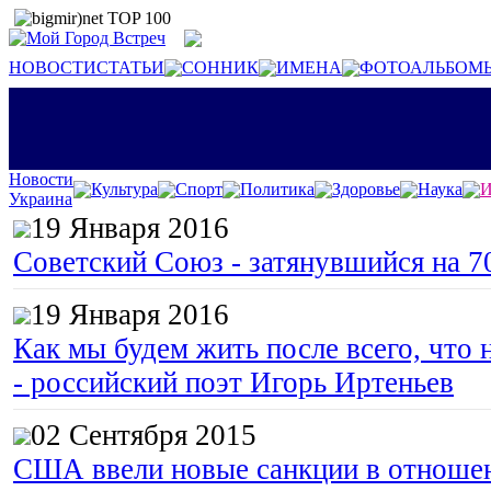
НОВОСТИ
СТАТЬИ
СОННИК
ИМЕНА
ФОТОАЛЬБОМ
Новости
Культура
Спорт
Политика
Здоровье
Наука
И
Украина
19 Января 2016
Советский Союз - затянувшийся на 7
19 Января 2016
Как мы будем жить после всего, что 
- российский поэт Игорь Иртеньев
02 Сентября 2015
США ввели новые санкции в отноше