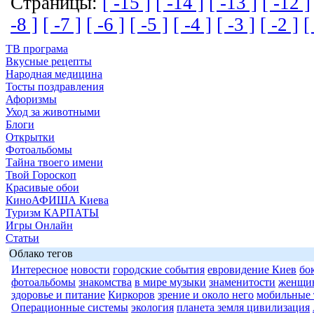
Страницы:
[ -15 ]
[ -14 ]
[ -13 ]
[ -12 ]
-8 ]
[ -7 ]
[ -6 ]
[ -5 ]
[ -4 ]
[ -3 ]
[ -2 ]
[
ТВ програма
Вкусные рецепты
Народная медицина
Тосты поздравления
Афоризмы
Уход за животными
Блоги
Открытки
Фотоальбомы
Тайна твоего имени
Твой Гороскоп
Красивые обои
КиноАФИША Киева
Туризм КАРПАТЫ
Игры Онлайн
Статьи
Облако тегов
Интересное
новости
городские события
евровидение Киев
бо
фотоальбомы
знакомства
в мире музыки
знаменитости
женщи
здоровье и питание
Киркоров
зрение и около него
мобильные 
Операционные системы
экология
планета земля цивилизация