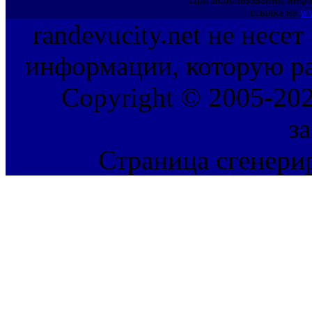
ссылка на
ww
randevucity.net не несе
информации, которую ра
Copyright © 2005-202
з
Страница сгенерир