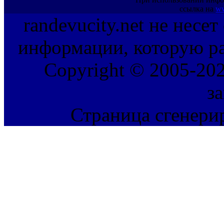
ссылка на
ww
randevucity.net не несе
информации, которую ра
Copyright © 2005-202
з
Страница сгенерир