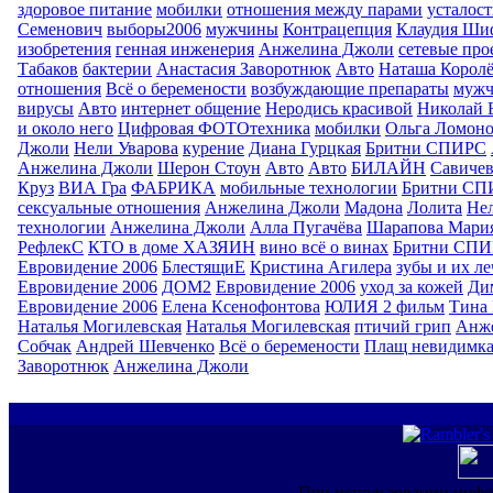
здоровое питание
мобилки
отношения между парами
усталост
Семенович
выборы2006
мужчины
Контрацепция
Клаудия Ши
изобретения
генная инженерия
Анжелина Джоли
сетевые про
Табаков
бактерии
Анастасия Заворотнюк
Авто
Наташа Королё
отношения
Всё о беремености
возбуждающие препараты
муж
вирусы
Авто
интернет общение
Неродись красивой
Николай 
и около него
Цифровая ФОТОтехника
мобилки
Ольга Ломоно
Джоли
Нели Уварова
курение
Диана Гурцкая
Бритни СПИРС
Анжелина Джоли
Шерон Стоун
Авто
Авто
БИЛАЙН
Савиче
Круз
ВИА Гра
ФАБРИКА
мобильные технологии
Бритни СП
сексуальные отношения
Анжелина Джоли
Мадона
Лолита
Нел
технологии
Анжелина Джоли
Алла Пугачёва
Шарапова Мари
РефлекС
КТО в доме ХАЗЯИН
вино всё о винах
Бритни СП
Евровидение 2006
БлестящиЕ
Кристина Агилера
зубы и их л
Евровидение 2006
ДОМ2
Евровидение 2006
уход за кожей
Ди
Евровидение 2006
Елена Ксенофонтова
ЮЛИЯ 2 фильм
Тина 
Наталья Могилевская
Наталья Могилевская
птичий грип
Анж
Собчак
Андрей Шевченко
Всё о беремености
Плащ невидимк
Заворотнюк
Анжелина Джоли
При использовании инфо