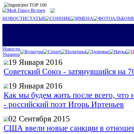
НОВОСТИ
СТАТЬИ
СОННИК
ИМЕНА
ФОТОАЛЬБОМ
Новости
Культура
Спорт
Политика
Здоровье
Наука
И
Украина
19 Января 2016
Советский Союз - затянувшийся на 7
19 Января 2016
Как мы будем жить после всего, что 
- российский поэт Игорь Иртеньев
02 Сентября 2015
США ввели новые санкции в отноше