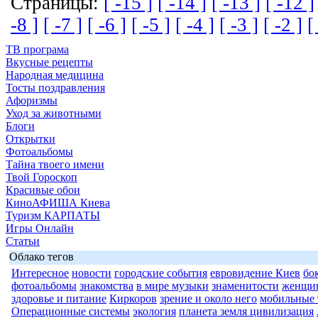
Страницы:
[ -15 ]
[ -14 ]
[ -13 ]
[ -12 ]
-8 ]
[ -7 ]
[ -6 ]
[ -5 ]
[ -4 ]
[ -3 ]
[ -2 ]
[
ТВ програма
Вкусные рецепты
Народная медицина
Тосты поздравления
Афоризмы
Уход за животными
Блоги
Открытки
Фотоальбомы
Тайна твоего имени
Твой Гороскоп
Красивые обои
КиноАФИША Киева
Туризм КАРПАТЫ
Игры Онлайн
Статьи
Облако тегов
Интересное
новости
городские события
евровидение Киев
бо
фотоальбомы
знакомства
в мире музыки
знаменитости
женщи
здоровье и питание
Киркоров
зрение и около него
мобильные 
Операционные системы
экология
планета земля цивилизация