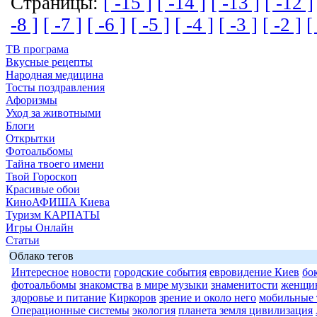
Страницы:
[ -15 ]
[ -14 ]
[ -13 ]
[ -12 ]
-8 ]
[ -7 ]
[ -6 ]
[ -5 ]
[ -4 ]
[ -3 ]
[ -2 ]
[
ТВ програма
Вкусные рецепты
Народная медицина
Тосты поздравления
Афоризмы
Уход за животными
Блоги
Открытки
Фотоальбомы
Тайна твоего имени
Твой Гороскоп
Красивые обои
КиноАФИША Киева
Туризм КАРПАТЫ
Игры Онлайн
Статьи
Облако тегов
Интересное
новости
городские события
евровидение Киев
бо
фотоальбомы
знакомства
в мире музыки
знаменитости
женщи
здоровье и питание
Киркоров
зрение и около него
мобильные 
Операционные системы
экология
планета земля цивилизация