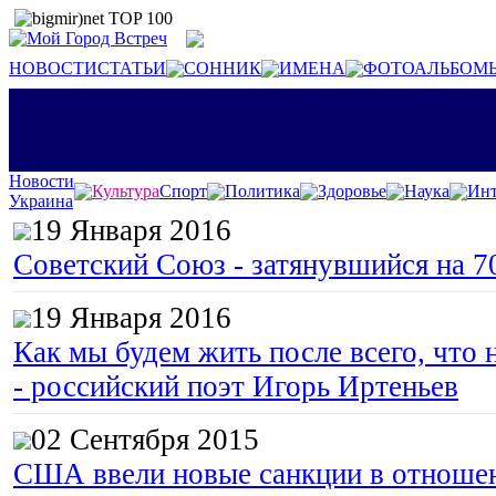
НОВОСТИ
СТАТЬИ
СОННИК
ИМЕНА
ФОТОАЛЬБОМ
Новости
Культура
Спорт
Политика
Здоровье
Наука
Инт
Украина
19 Января 2016
Советский Союз - затянувшийся на 7
19 Января 2016
Как мы будем жить после всего, что 
- российский поэт Игорь Иртеньев
02 Сентября 2015
США ввели новые санкции в отноше