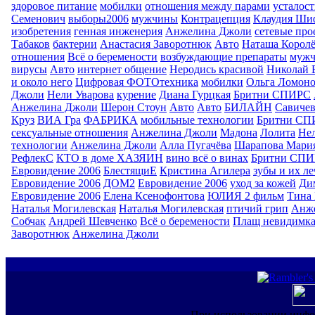
здоровое питание
мобилки
отношения между парами
усталост
Семенович
выборы2006
мужчины
Контрацепция
Клаудия Ши
изобретения
генная инженерия
Анжелина Джоли
сетевые про
Табаков
бактерии
Анастасия Заворотнюк
Авто
Наташа Королё
отношения
Всё о беремености
возбуждающие препараты
муж
вирусы
Авто
интернет общение
Неродись красивой
Николай 
и около него
Цифровая ФОТОтехника
мобилки
Ольга Ломоно
Джоли
Нели Уварова
курение
Диана Гурцкая
Бритни СПИРС
Анжелина Джоли
Шерон Стоун
Авто
Авто
БИЛАЙН
Савиче
Круз
ВИА Гра
ФАБРИКА
мобильные технологии
Бритни СП
сексуальные отношения
Анжелина Джоли
Мадона
Лолита
Нел
технологии
Анжелина Джоли
Алла Пугачёва
Шарапова Мари
РефлекС
КТО в доме ХАЗЯИН
вино всё о винах
Бритни СП
Евровидение 2006
БлестящиЕ
Кристина Агилера
зубы и их л
Евровидение 2006
ДОМ2
Евровидение 2006
уход за кожей
Ди
Евровидение 2006
Елена Ксенофонтова
ЮЛИЯ 2 фильм
Тина 
Наталья Могилевская
Наталья Могилевская
птичий грип
Анж
Собчак
Андрей Шевченко
Всё о беремености
Плащ невидимк
Заворотнюк
Анжелина Джоли
При использовании инфо