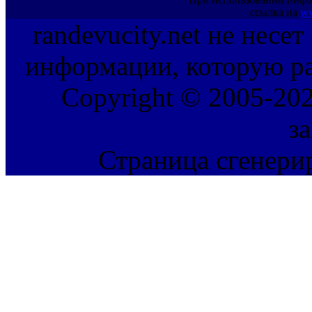
ссылка на
ww
randevucity.net не несе
информации, которую ра
Copyright © 2005-202
з
Страница сгенерир