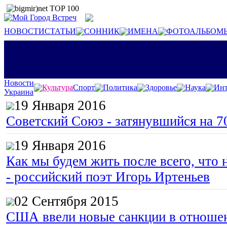
НОВОСТИ
СТАТЬИ
СОННИК
ИМЕНА
ФОТОАЛЬБОМ
Новости
Культура
Спорт
Политика
Здоровье
Наука
Инт
Украина
19 Января 2016
Советский Союз - затянувшийся на 7
19 Января 2016
Как мы будем жить после всего, что 
- российский поэт Игорь Иртеньев
02 Сентября 2015
США ввели новые санкции в отноше