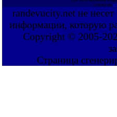
ссылка на
ww
randevucity.net не несе
информации, которую ра
Copyright © 2005-202
з
Страница сгенерир