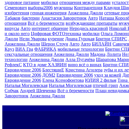
здоровое питание
мобилки
отношения между парами
усталост
Семенович
выборы2006
мужчины
Контрацепция
Клаудия Ши
изобретения
генная инженерия
Анжелина Джоли
сетевые про
Табаков
бактерии
Анастасия Заворотнюк
Авто
Наташа Королё
отношения
Всё о беремености
возбуждающие препараты
муж
вирусы
Авто
интернет общение
Неродись красивой
Николай 
и около него
Цифровая ФОТОтехника
мобилки
Ольга Ломоно
Джоли
Нели Уварова
курение
Диана Гурцкая
Бритни СПИРС
Анжелина Джоли
Шерон Стоун
Авто
Авто
БИЛАЙН
Савиче
Круз
ВИА Гра
ФАБРИКА
мобильные технологии
Бритни СП
сексуальные отношения
Анжелина Джоли
Мадона
Лолита
Нел
технологии
Анжелина Джоли
Алла Пугачёва
Шарапова Мари
РефлекС
КТО в доме ХАЗЯИН
вино всё о винах
Бритни СП
Евровидение 2006
БлестящиЕ
Кристина Агилера
зубы и их л
Евровидение 2006
ДОМ2
Евровидение 2006
уход за кожей
Ди
Евровидение 2006
Елена Ксенофонтова
ЮЛИЯ 2 фильм
Тина 
Наталья Могилевская
Наталья Могилевская
птичий грип
Анж
Собчак
Андрей Шевченко
Всё о беремености
Плащ невидимк
Заворотнюк
Анжелина Джоли
При использовании инфо