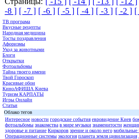
Страницы:
[ -15 ]
[ -14 ]
[ -13 ]
[ -12 ]
-8 ]
[ -7 ]
[ -6 ]
[ -5 ]
[ -4 ]
[ -3 ]
[ -2 ]
[
ТВ програма
Вкусные рецепты
Народная медицина
Тосты поздравления
Афоризмы
Уход за животными
Блоги
Открытки
Фотоальбомы
Тайна твоего имени
Твой Гороскоп
Красивые обои
КиноАФИША Киева
Туризм КАРПАТЫ
Игры Онлайн
Статьи
Облако тегов
Интересное
новости
городские события
евровидение Киев
бо
фотоальбомы
знакомства
в мире музыки
знаменитости
женщи
здоровье и питание
Киркоров
зрение и около него
мобильные 
Операционные системы
экология
планета земля цивилизация