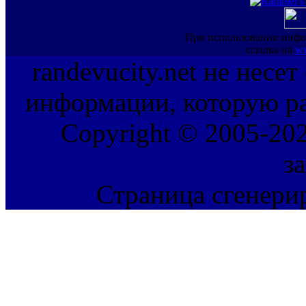
При использовании инфо
ссылка на
ww
randevucity.net не несе
информации, которую ра
Copyright © 2005-202
з
Страница сгенерир