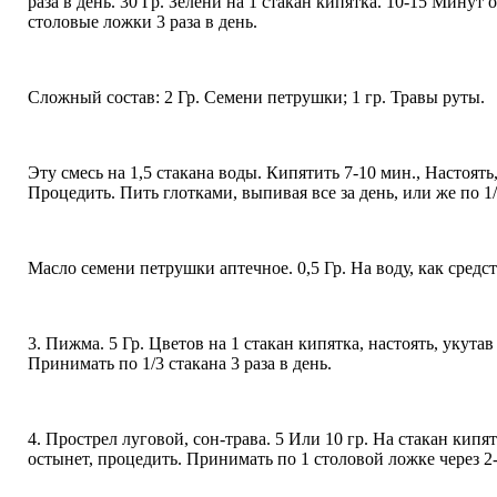
раза в день. 30 Гр. Зелени на 1 стакан кипятка. 10-15 Минут
столовые ложки 3 раза в день.
Сложный состав: 2 Гр. Семени петрушки; 1 гр. Травы руты.
Эту смесь на 1,5 стакана воды. Кипятить 7-10 мин., Настоять,
Процедить. Пить глотками, выпивая все за день, или же по 1/
Масло семени петрушки аптечное. 0,5 Гр. На воду, как сре
3. Пижма. 5 Гр. Цветов на 1 стакан кипятка, настоять, укутав
Принимать по 1/3 стакана 3 раза в день.
4. Прострел луговой, сон-трава. 5 Или 10 гр. На стакан кипят
остынет, процедить. Принимать по 1 столовой ложке через 2