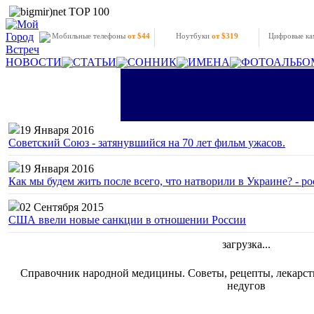
Мобильные телефоны
от $44
Ноутбуки
от $319
Цифровые к
НОВОСТИ
СТАТЬИ
СОННИК
ИМЕНА
ФОТОАЛЬБО
19 Января 2016
Советский Союз - затянувшийся на 70 лет фильм ужасов.
19 Января 2016
Как мы будем жить после всего, что натворили в Украине? - р
02 Сентября 2015
США ввели новые санкции в отношении России
загрузка...
Справочник народной медицины. Советы, рецепты, лекарств
недугов