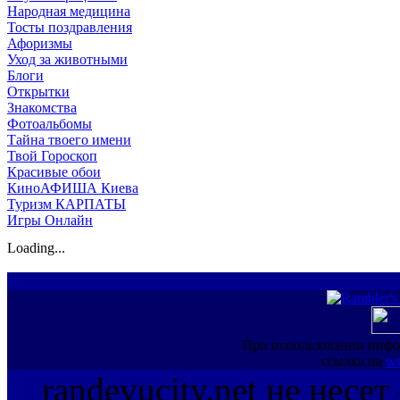
Народная медицина
Тосты поздравления
Афоризмы
Уход за животными
Блоги
Открытки
Знакомства
Фотоальбомы
Тайна твоего имени
Твой Гороскоп
Красивые обои
КиноАФИША Киева
Туризм КАРПАТЫ
Игры Онлайн
Loading...
При использовании инфо
ссылка на
ww
randevucity.net не несе