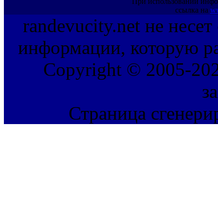
При использовании инфо
ссылка на
ww
randevucity.net не несе
информации, которую ра
Copyright © 2005-202
з
Страница сгенерир