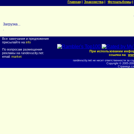
Главная
|
Знакомства
|
Фотоальбомы
|
Загрузка...
.
Все замечания и предложения
присылайте на
info
По вопросам размещения
При использовании инфор
рекламы на randevucity.net:
ссылка на
www
email:
market
randevucity.net не несет ответственности за
Copyright © 2005-20
Страница сг