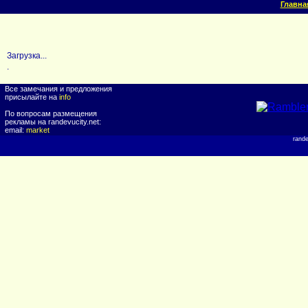
Главна
Загрузка...
.
Все замечания и предложения
присылайте на
info
По вопросам размещения
рекламы на randevucity.net:
email:
market
rand