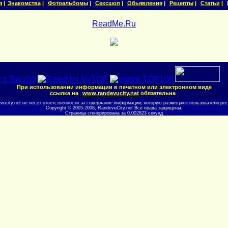
я
|
Знакомства
|
Фотоальбомы
|
Сексшоп
|
Обьявления
|
Рецепты
|
Статьи
|
ReadMe.Ru
При использовании информации в печатном или электронном виде
ссылка на
www.randevucity.net
обязательна
evucity.net не несет ответственности за содержание информации, которую размещают пользователи рес
Copyright © 2005-2008, RandevuCity.net Все права защищены.
Страница сгенерирована за 0.002823 секунд